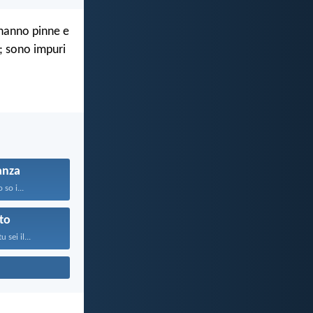
e hanno pinne e
; sono impuri
anza
o so i...
to
 sei il...