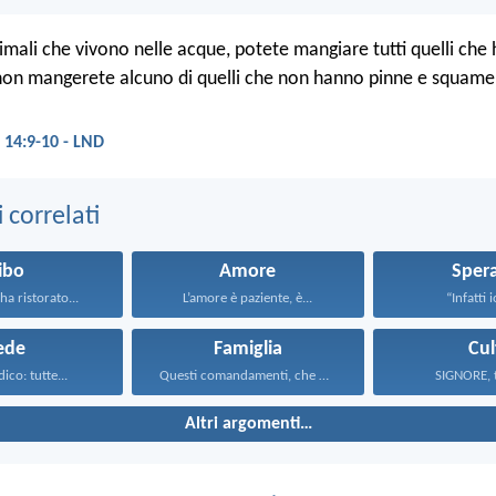
animali che vivono nelle acque, potete mangiare tutti quelli ch
on mangerete alcuno di quelli che non hanno pinne e squame
14:9-10 - LND
correlati
ibo
Amore
Sper
ha ristorato...
L’amore è paziente, è...
“Infatti i
ede
Famiglia
Cul
dico: tutte...
Questi comandamenti, che oggi...
SIGNORE, tu
Altri argomenti…