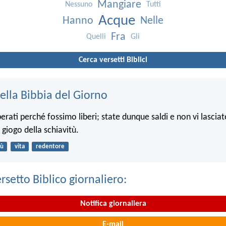
Mangiare
Nessuno
Tutti
Acque
Hanno
Nelle
Fra
Quelli
Gli
Cerca versetti Biblici
ella Bibbia del Giorno
iberati perché fossimo liberi; state dunque saldi e non vi lasciat
 giogo della schiavitù.
ù
vita
redentore
ersetto Biblico giornaliero:
Notifica giornaliera
E-mail