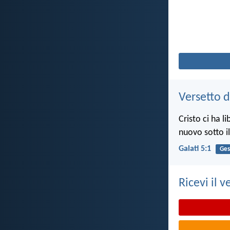
Versetto d
Cristo ci ha l
nuovo sotto il
Galati 5:1
Ges
Ricevi il v