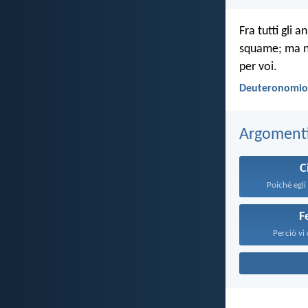
Fra tutti gli 
squame; ma n
per voi.
Deuteronomio 
Argomenti 
C
Poiché egli 
F
Perciò vi 