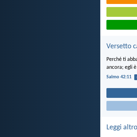
Versetto c
Perché ti abba
ancora; egli è
Salmo 42:11
Leggi altr