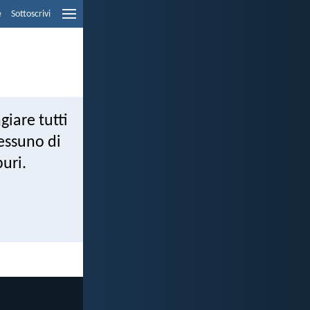
e
Sottoscrivi
giare tutti
essuno di
uri.