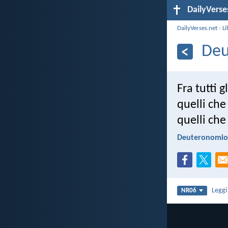
DailyVerse
DailyVerses.net
›
Li
Deu
Fra tutti 
quelli ch
quelli ch
Deuteronomio 
Legg
NR06