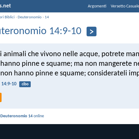
s.net
Argomenti
Versetto Casual
bri Biblici
›
Deuteronomio
›
14
teronomio 14:9-10
gli animali che vivono nelle acque, potrete man
e hanno pinne e squame; ma non mangerete n
e non hanno pinne e squame; considerateli imp
14:9-10
cibo
i
Deuteronomio 14
online