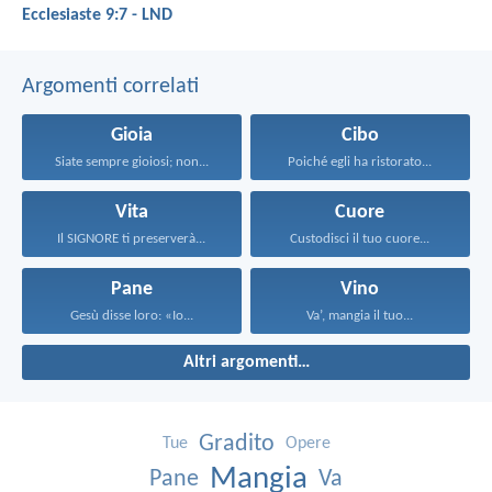
Ecclesiaste 9:7 - LND
Argomenti correlati
Gioia
Cibo
Siate sempre gioiosi; non...
Poiché egli ha ristorato...
Vita
Cuore
Il SIGNORE ti preserverà...
Custodisci il tuo cuore...
Pane
Vino
Gesù disse loro: «Io...
Va’, mangia il tuo...
Altri argomenti…
Gradito
Tue
Opere
Mangia
Pane
Va