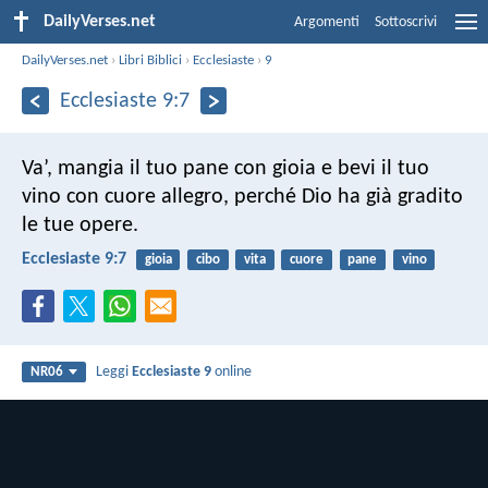
DailyVerses.net
Argomenti
Sottoscrivi
DailyVerses.net
›
Libri Biblici
›
Ecclesiaste
›
9
Ecclesiaste 9:7
Va’, mangia il tuo pane con gioia e bevi il tuo
vino con cuore allegro, perché Dio ha già gradito
le tue opere.
Ecclesiaste 9:7
gioia
cibo
vita
cuore
pane
vino
Leggi
Ecclesiaste 9
online
NR06