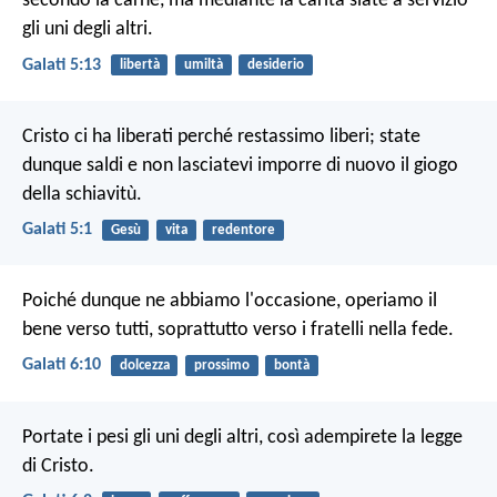
secondo la carne, ma mediante la carità siate a servizio
gli uni degli altri.
Galati 5:13
libertà
umiltà
desiderio
Cristo ci ha liberati perché restassimo liberi; state
dunque saldi e non lasciatevi imporre di nuovo il giogo
della schiavitù.
Galati 5:1
Gesù
vita
redentore
Poiché dunque ne abbiamo l'occasione, operiamo il
bene verso tutti, soprattutto verso i fratelli nella fede.
Galati 6:10
dolcezza
prossimo
bontà
Portate i pesi gli uni degli altri, così adempirete la legge
di Cristo.