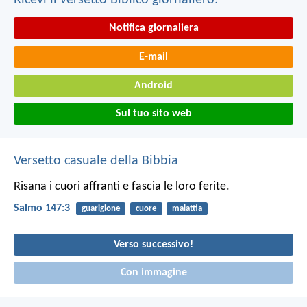
Ricevi il versetto Biblico giornaliero:
Notifica giornaliera
E-mail
Android
Sul tuo sito web
Versetto casuale della Bibbia
Risana i cuori affranti
e fascia le loro ferite.
Salmo 147:3
guarigione
cuore
malattia
Verso successivo!
Con immagine