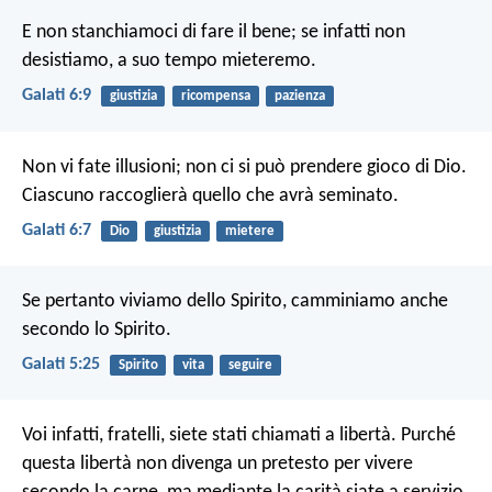
E non stanchiamoci di fare il bene; se infatti non
desistiamo, a suo tempo mieteremo.
Galati 6:9
giustizia
ricompensa
pazienza
Non vi fate illusioni; non ci si può prendere gioco di Dio.
Ciascuno raccoglierà quello che avrà seminato.
Galati 6:7
Dio
giustizia
mietere
Se pertanto viviamo dello Spirito, camminiamo anche
secondo lo Spirito.
Galati 5:25
Spirito
vita
seguire
Voi infatti, fratelli, siete stati chiamati a libertà. Purché
questa libertà non divenga un pretesto per vivere