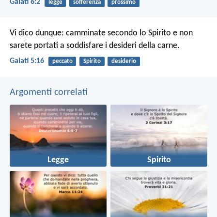
Galati 6:2
legge
sofferenza
prossimo
Vi dico dunque: camminate secondo lo Spirito e non
sarete portati a soddisfare i desideri della carne.
Galati 5:16
peccato
Spirito
desiderio
Argomenti correlati
Legge
Spirito