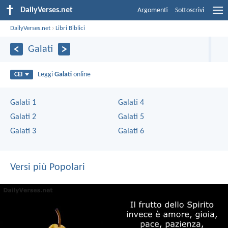
DailyVerses.net
Argomenti
Sottoscrivi
DailyVerses.net
›
Libri Biblici
Galati
Leggi
Galati
online
CEI
Galati 1
Galati 4
Galati 2
Galati 5
Galati 3
Galati 6
Versi più Popolari