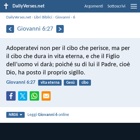
DailyVerses.net
Argomenti
Sottoscrivi
DailyVerses.net
›
Libri Biblici
›
Giovanni
›
6
Giovanni 6:27
Adoperatevi non per il cibo che perisce, ma per
il cibo che dura in vita eterna, e che il Figlio
dell’uomo vi darà; poiché su di lui il Padre, cioè
Dio, ha posto il proprio sigillo.
Giovanni 6:27
vita eterna
Gesù
cibo
Leggi
Giovanni 6
online
NR06