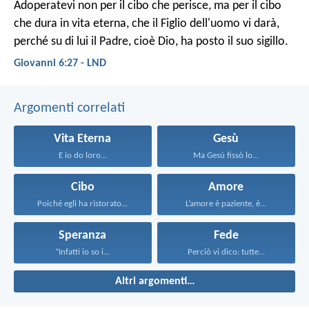
Adoperatevi non per il cibo che perisce, ma per il cibo
che dura in vita eterna, che il Figlio dell'uomo vi darà,
perché su di lui il Padre, cioè Dio, ha posto il suo sigillo.
Giovanni 6:27 - LND
Argomenti correlati
Vita Eterna
Gesù
E io do loro...
Ma Gesù fissò lo...
Cibo
Amore
Poiché egli ha ristorato...
L’amore è paziente, è...
Speranza
Fede
“Infatti io so i...
Perciò vi dico: tutte...
Altri argomenti…