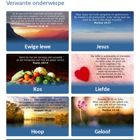
Verwante onderwerpe
Ewige lewe
Jesus
Kos
Liefde
Hoop
Geloof