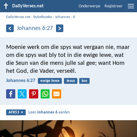
DailyVerses.net
Onderwerpe
Registreer
DailyVerses.net
›
Bybelboeke
›
Johannes
›
6
Johannes 6:27
Moenie werk om die spys wat vergaan nie, maar
om die spys wat bly tot in die ewige lewe, wat
die Seun van die mens julle sal gee; want Hom
het God, die Vader, verseël.
Johannes 6:27
ewige lewe
Jesus
kos
Lees
Johannes 6
aanlyn
AFR53