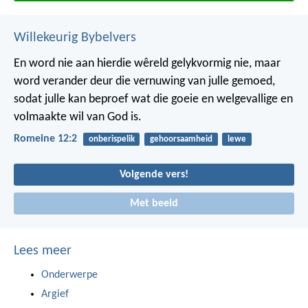
Willekeurig Bybelvers
En word nie aan hierdie wêreld gelykvormig nie, maar
word verander deur die vernuwing van julle gemoed,
sodat julle kan beproef wat die goeie en welgevallige en
volmaakte wil van God is.
Romeine 12:2
onberispelik
gehoorsaamheid
lewe
Volgende vers!
Met beeld
Lees meer
Onderwerpe
Argief