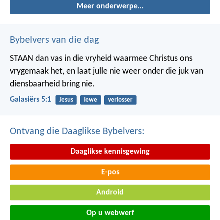
Meer onderwerpe...
Bybelvers van die dag
STAAN dan vas in die vryheid waarmee Christus ons
vrygemaak het, en laat julle nie weer onder die juk van
diensbaarheid bring nie.
Galasiërs 5:1
Jesus
lewe
verlosser
Ontvang die Daaglikse Bybelvers:
Daaglikse kennisgewing
E-pos
Android
Op u webwerf