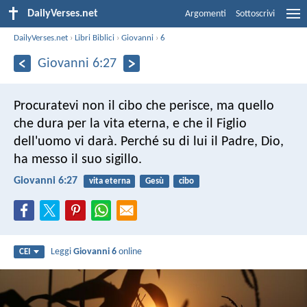
DailyVerses.net
Argomenti
Sottoscrivi
DailyVerses.net
›
Libri Biblici
›
Giovanni
›
6
Giovanni 6:27
Procuratevi non il cibo che perisce, ma quello
che dura per la vita eterna, e che il Figlio
dell'uomo vi darà. Perché su di lui il Padre, Dio,
ha messo il suo sigillo.
Giovanni 6:27
vita eterna
Gesù
cibo
Leggi
Giovanni 6
online
CEI