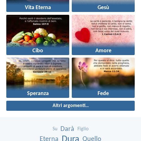
Vita Eterna
Gesù
Cibo
Amore
Speranza
Fede
Altri argomenti…
Darà
Su
Figlio
Dura
Eterna
Quello