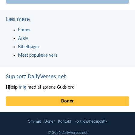
Læs mere
Emner
Arkiv
Bibelbøger
Mest populære vers
Support DailyVerses.net
Hjælp
mig
med at sprede Guds ord:
Doner
Om mig
Doner
Kontakt
Fortrolighedspolitik
© 2026 DailyVerses.net