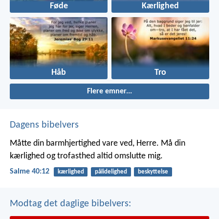
Føde
Kærlighed
Håb
Tro
Flere emner...
Dagens bibelvers
Måtte din barmhjertighed vare ved, Herre.
Må din
kærlighed og trofasthed altid omslutte mig.
Salme 40:12
kærlighed
pålidelighed
beskyttelse
Modtag det daglige bibelvers: