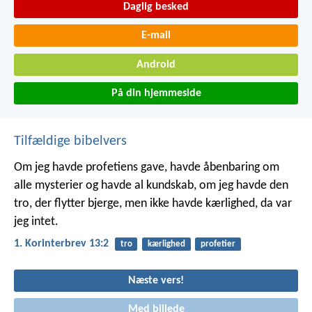
Daglig besked
E-mail
Android
På din hjemmeside
Tilfældige bibelvers
Om jeg havde profetiens gave, havde åbenbaring om
alle mysterier og havde al kundskab, om jeg havde den
tro, der flytter bjerge, men ikke havde kærlighed, da var
jeg intet.
1. Korinterbrev 13:2
tro
kærlighed
profetier
Næste vers!
Med billede