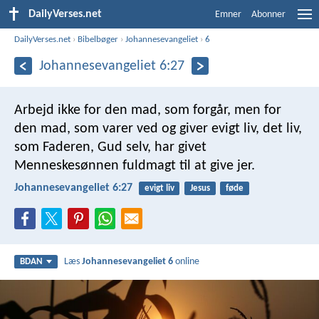
DailyVerses.net
Emner
Abonner
DailyVerses.net
›
Bibelbøger
›
Johannesevangeliet
›
6
Johannesevangeliet 6:27
Arbejd ikke for den mad, som forgår, men for
den mad, som varer ved og giver evigt liv, det liv,
som Faderen, Gud selv, har givet
Menneskesønnen fuldmagt til at give jer.
Johannesevangeliet 6:27
evigt liv
Jesus
føde
Læs
Johannesevangeliet 6
online
BDAN