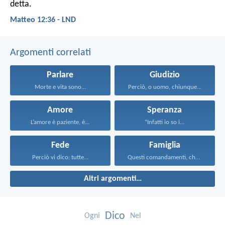
detta.
Matteo 12:36 - LND
Argomenti correlati
Parlare
Giudizio
Morte e vita sono...
Perciò, o uomo, chiunque...
Amore
Speranza
L’amore è paziente, è...
“Infatti io so i...
Fede
Famiglia
Perciò vi dico: tutte...
Questi comandamenti, che oggi...
Altri argomenti…
Dico
Ogni
Nel