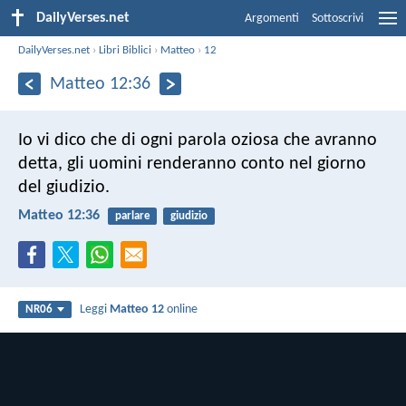
DailyVerses.net
Argomenti
Sottoscrivi
DailyVerses.net
›
Libri Biblici
›
Matteo
›
12
Matteo 12:36
Io vi dico che di ogni parola oziosa che avranno
detta, gli uomini renderanno conto nel giorno
del giudizio.
Matteo 12:36
parlare
giudizio
Leggi
Matteo 12
online
NR06