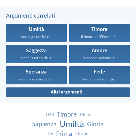
Argomenti correlati
Umiltà
Timore
Con ogni umiltà e...
Il timore dell'Eterno è...
Saggezza
Amore
Poiché l'Eterno dà la...
L'amore è paziente, è...
Speranza
Fede
«Poiché io conosco i...
Perciò vi dico: Tutte...
Altri argomenti…
Timore
Dell
Della
Umiltà
Sapienza
Gloria
Prima
Un
Eterno