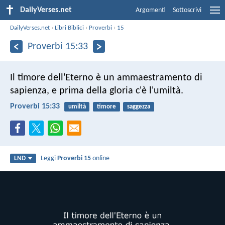
DailyVerses.net
Argomenti
Sottoscrivi
DailyVerses.net
›
Libri Biblici
›
Proverbi
›
15
Proverbi 15:33
Il timore dell'Eterno è un ammaestramento di
sapienza,
e prima della gloria c'è l'umiltà.
Proverbi 15:33
umiltà
timore
saggezza
Leggi
Proverbi 15
online
LND