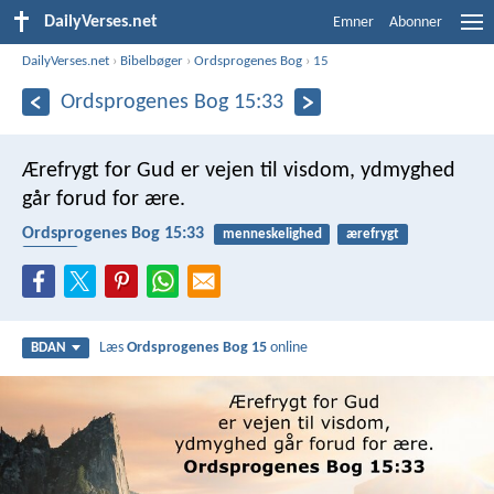
DailyVerses.net
Emner
Abonner
DailyVerses.net
›
Bibelbøger
›
Ordsprogenes Bog
›
15
Ordsprogenes Bog 15:33
Ærefrygt for Gud er vejen til visdom,
ydmyghed
går forud for ære.
Ordsprogenes Bog 15:33
menneskelighed
ærefrygt
visdon
Læs
Ordsprogenes Bog 15
online
BDAN