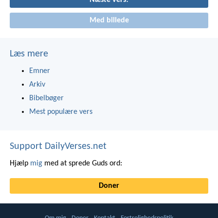
Næste vers!
Med billede
Læs mere
Emner
Arkiv
Bibelbøger
Mest populære vers
Support DailyVerses.net
Hjælp
mig
med at sprede Guds ord:
Doner