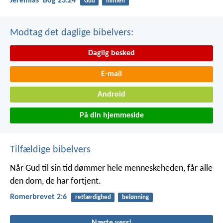
Jeremiasʼ Bog 23:24
Gud
himlen
Modtag det daglige bibelvers:
Daglig besked
E-mail
Android
På din hjemmeside
Tilfældige bibelvers
Når Gud til sin tid dømmer hele menneskeheden, får alle
den dom, de har fortjent.
Romerbrevet 2:6
retfærdighed
belønning