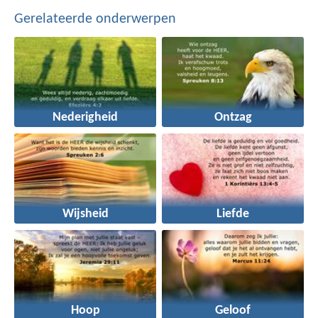
Gerelateerde onderwerpen
Nederigheid
Ontzag
Wijsheid
Liefde
Hoop
Geloof