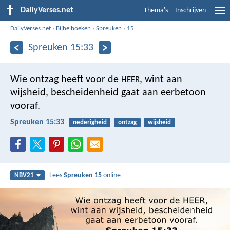
DailyVerses.net
Thema's
Inschrijven
DailyVerses.net
›
Bijbelboeken
›
Spreuken
›
15
Spreuken 15:33
Wie ontzag heeft voor de
, wint aan
HEER
wijsheid,
bescheidenheid gaat aan eerbetoon
vooraf.
Spreuken 15:33
nederigheid
ontzag
wijsheid
Lees
Spreuken 15
online
NBV21