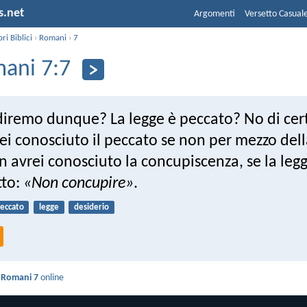
s.net
Argomenti
Versetto Casual
bri Biblici
›
Romani
›
7
ani 7:7
diremo dunque? La legge è peccato? No di cert
ei conosciuto il peccato se non per mezzo dell
 avrei conosciuto la concupiscenza, se la leg
tto:
«Non concupire»
.
eccato
legge
desiderio
i
Romani 7
online