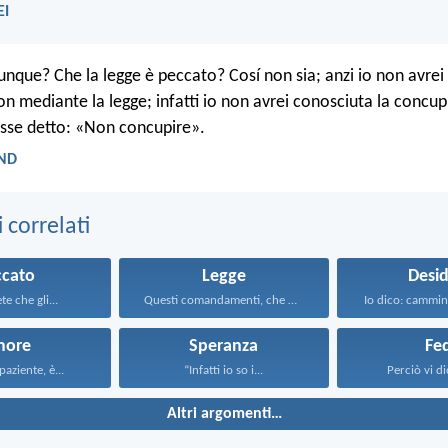
EI
nque? Che la legge è peccato? Cosí non sia; anzi io non avrei 
n mediante la legge; infatti io non avrei conosciuta la concup
sse detto: «Non concupire».
LND
correlati
ccato
Legge
Desid
e che gli...
Questi comandamenti, che oggi...
Io dico: cammin
more
Speranza
Fe
paziente, è...
“Infatti io so i...
Perciò vi dic
Altri argomenti…