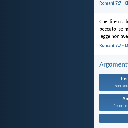
Romani 7:7 - C
Che diremo du
peccato, se no
legge non ave
Romani 7:7 - 
Argomenti 
Pe
Non sapet
A
L’amore è 