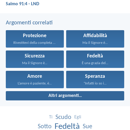
Salmo 91:4 - LND
Argomenti correlati
Protezione
Affidabilità
Rivestitevi della completa armatura...
Ma il Signore è...
Sicurezza
Fedeltà
Ma il Signore è...
È una grazia del...
Amore
Speranza
L’amore è paziente, è...
“Infatti io so i...
Altri argomenti…
Scudo
Ti
Egli
Fedeltà
Sotto
Sue