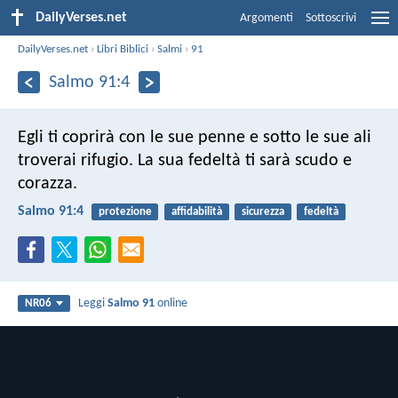
DailyVerses.net
Argomenti
Sottoscrivi
DailyVerses.net
›
Libri Biblici
›
Salmi
›
91
Salmo 91:4
Egli ti coprirà con le sue penne
e sotto le sue ali
troverai rifugio.
La sua fedeltà ti sarà scudo e
corazza.
Salmo 91:4
protezione
affidabilità
sicurezza
fedeltà
Leggi
Salmo 91
online
NR06