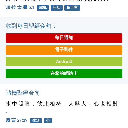
加 拉 太 書 5:1
耶穌
生活
救世主
收到每日聖經金句：
每日通知
電子郵件
Android
在您的網站上
隨機聖經金句
水 中 照 臉 ， 彼 此 相 符 ； 人 與 人 ， 心 也 相 對
。
箴 言 27:19
生活
心