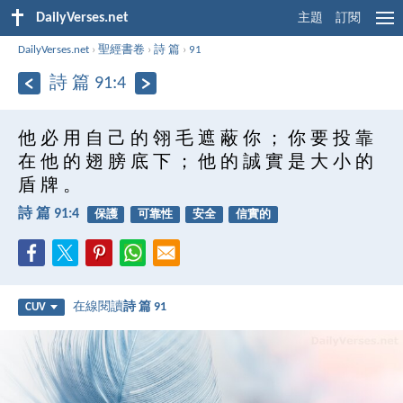
DailyVerses.net
主題
訂閱
DailyVerses.net
›
聖經書卷
›
詩 篇
›
91
詩 篇 91:4
他 必 用 自 己 的 翎 毛 遮 蔽 你 ； 你 要 投 靠
在 他 的 翅 膀 底 下 ； 他 的 誠 實 是 大 小 的
盾 牌 。
詩 篇 91:4
保護
可靠性
安全
信實的
在線閱讀
詩 篇 91
CUV