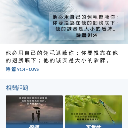
他 必 用 自 己 的 翎 毛 遮 蔽 你 ； 你 要 投 靠 在 他
的 翅 膀 底 下 ； 他 的 诚 实 是 大 小 的 盾 牌 。
诗 篇 91:4 - CUVS
相關話題