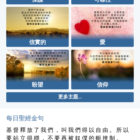
保護
可靠性
信實的
愛
盼望
信仰
更多主題...
每日聖經金句
基 督 釋 放 了 我 們 ， 叫 我 們 得 以 自 由 。 所 以
要 站 立 得 穩 ， 不 要 再 被 奴 僕 的 軛 挾 制 。