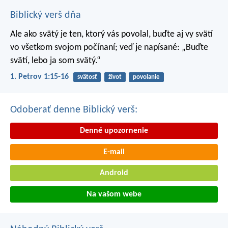
Biblický verš dňa
Ale ako svätý je ten, ktorý vás povolal, buďte aj vy svätí
vo všetkom svojom počínaní; veď je napísané: „Buďte
svätí, lebo ja som svätý.“
1. Petrov 1:15-16
svätosť
život
povolanie
Odoberať denne Biblický verš:
Denné upozornenie
E-mail
Android
Na vašom webe