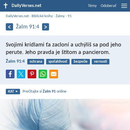
DailyVerses.net
Témy
Odoberať
DailyVerses.net
›
Biblické knihy
›
Žalmy
›
91
Žalm 91:4
Svojimi krídlami ťa zacloní
a uchýliš sa pod jeho
perute.
Jeho pravda je štítom a pancierom.
Žalm 91:4
ochrana
spoľahlivosť
bezpečie
vernosti
Prečítajte si
Žalm 91
online
KAT