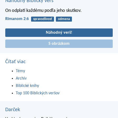
Náhodný Biblický verš
On odplatí každému podľa jeho skutkov.
Rimanom 2:6
spravodlivosť
odmena
Náhodný verš!
S obrázkom
Čítať viac
Témy
Archív
Biblické knihy
Top 100 Biblických veršov
Darček