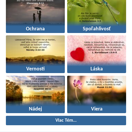
Ochrana
Spoľahlivosť
Vernosti
Láska
Nádej
Viera
Viac Tém...