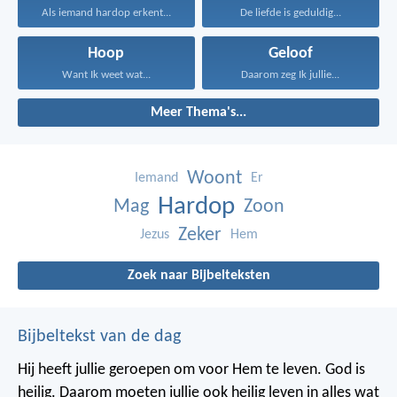
Als iemand hardop erkent...
De liefde is geduldig...
Hoop
Geloof
Want Ik weet wat...
Daarom zeg Ik jullie...
Meer Thema's...
Woont
Iemand
Er
Hardop
Mag
Zoon
Zeker
Jezus
Hem
Zoek naar Bijbelteksten
Bijbeltekst van de dag
Hij heeft jullie geroepen om voor Hem te leven. God is
heilig. Daarom moeten jullie ook heilig leven in alles wat