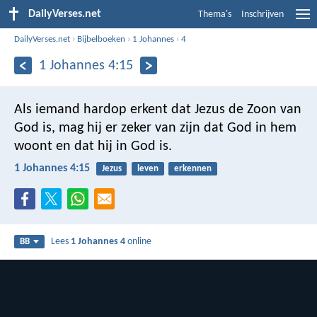
DailyVerses.net
Thema's
Inschrijven
DailyVerses.net
›
Bijbelboeken
›
1 Johannes
›
4
1 Johannes 4:15
Als iemand hardop erkent dat Jezus de Zoon van
God is, mag hij er zeker van zijn dat God in hem
woont en dat hij in God is.
1 Johannes 4:15
Jezus
leven
erkennen
Lees
1 Johannes 4
online
BB