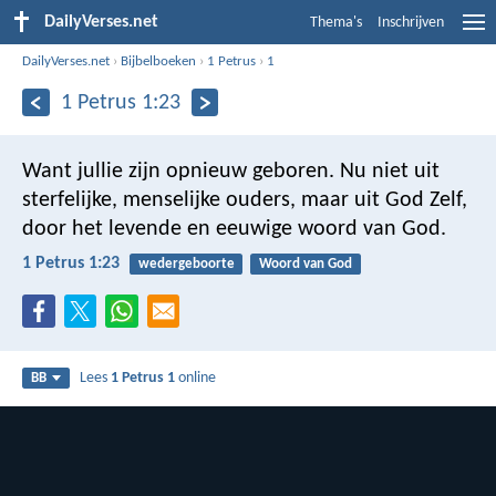
DailyVerses.net
Thema's
Inschrijven
DailyVerses.net
›
Bijbelboeken
›
1 Petrus
›
1
1 Petrus 1:23
Want jullie zijn opnieuw geboren. Nu niet uit
sterfelijke, menselijke ouders, maar uit God Zelf,
door het levende en eeuwige woord van God.
1 Petrus 1:23
wedergeboorte
Woord van God
Lees
1 Petrus 1
online
BB