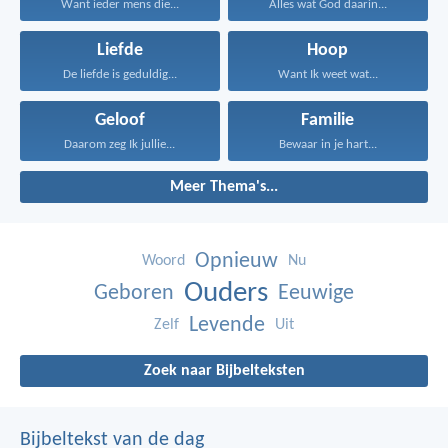
Want ieder mens die...
Alles wat God daarin...
Liefde
Hoop
De liefde is geduldig...
Want Ik weet wat...
Geloof
Familie
Daarom zeg Ik jullie...
Bewaar in je hart...
Meer Thema's...
Opnieuw
Woord
Nu
Ouders
Geboren
Eeuwige
Levende
Zelf
Uit
Zoek naar Bijbelteksten
Bijbeltekst van de dag