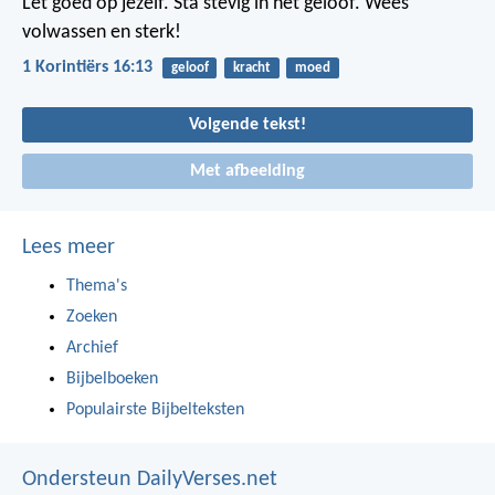
Let goed op jezelf. Sta stevig in het geloof. Wees
volwassen en sterk!
1 Korintiërs 16:13
geloof
kracht
moed
Volgende tekst!
Met afbeelding
Lees meer
Thema's
Zoeken
Archief
Bijbelboeken
Populairste Bijbelteksten
Ondersteun DailyVerses.net