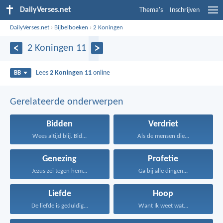
DailyVerses.net
Thema's
Inschrijven
DailyVerses.net
›
Bijbelboeken
›
2 Koningen
2 Koningen 11
Lees
2 Koningen 11
online
BB
Gerelateerde onderwerpen
Bidden
Verdriet
Wees altijd blij. Bid...
Als de mensen die...
Genezing
Profetie
Jezus zei tegen hem...
Ga bij alle dingen...
Liefde
Hoop
De liefde is geduldig...
Want Ik weet wat...