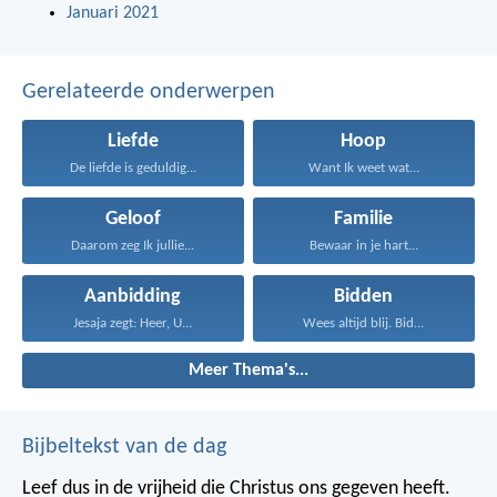
Januari 2021
Gerelateerde onderwerpen
Liefde
Hoop
De liefde is geduldig...
Want Ik weet wat...
Geloof
Familie
Daarom zeg Ik jullie...
Bewaar in je hart...
Aanbidding
Bidden
Jesaja zegt: Heer, U...
Wees altijd blij. Bid...
Meer Thema's...
Bijbeltekst van de dag
Leef dus in de vrijheid die Christus ons gegeven heeft.