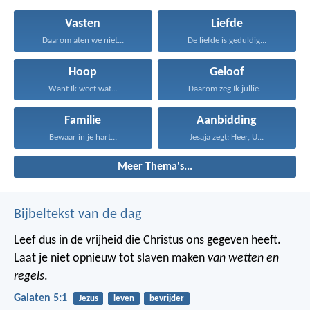
Vasten
Liefde
Daarom aten we niet...
De liefde is geduldig...
Hoop
Geloof
Want Ik weet wat...
Daarom zeg Ik jullie...
Familie
Aanbidding
Bewaar in je hart...
Jesaja zegt: Heer, U...
Meer Thema's...
Bijbeltekst van de dag
Leef dus in de vrijheid die Christus ons gegeven heeft.
Laat je niet opnieuw tot slaven maken
van wetten en
regels
.
Galaten 5:1
Jezus
leven
bevrijder