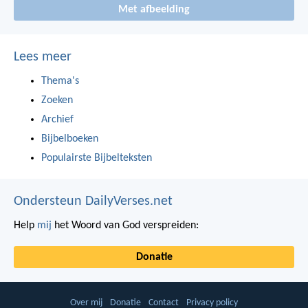
Met afbeelding
Lees meer
Thema's
Zoeken
Archief
Bijbelboeken
Populairste Bijbelteksten
Ondersteun DailyVerses.net
Help
mij
het Woord van God verspreiden:
Donatie
Over mij
Donatie
Contact
Privacy policy