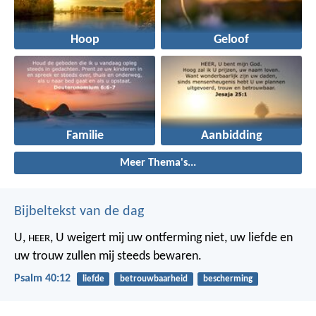
Hoop
Geloof
Familie
Aanbidding
Meer Thema's...
Bijbeltekst van de dag
U,
,
U weigert mij uw ontferming niet,
uw liefde en
HEER
uw trouw
zullen mij steeds bewaren.
Psalm 40:12
liefde
betrouwbaarheid
bescherming