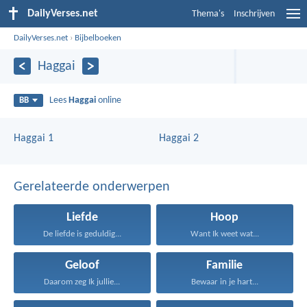
DailyVerses.net
Thema's
Inschrijven
DailyVerses.net
›
Bijbelboeken
Haggai
Lees
Haggai
online
BB
Haggai 1
Haggai 2
Gerelateerde onderwerpen
Liefde
Hoop
De liefde is geduldig...
Want Ik weet wat...
Geloof
Familie
Daarom zeg Ik jullie...
Bewaar in je hart...