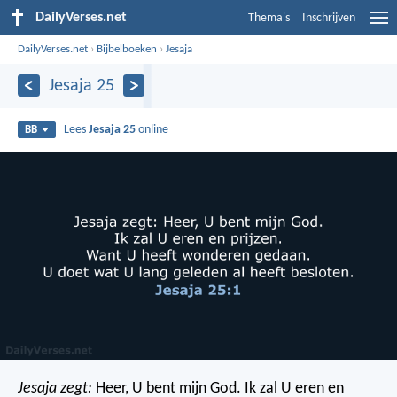
DailyVerses.net
Thema's
Inschrijven
DailyVerses.net
›
Bijbelboeken
›
Jesaja
Jesaja 25
Lees
Jesaja 25
online
BB
Jesaja zegt:
Heer, U bent mijn God.
Ik zal U eren en