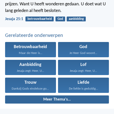
prijzen.
Want U heeft wonderen gedaan.
U doet wat U
lang geleden al heeft besloten.
Jesaja 25:1
betrouwbaarheid
God
aanbidding
Gerelateerde onderwerpen
Betrouwbaarheid
God
Maar de Heer is...
Je Heer God woont...
Aanbidding
Lof
Jesaja zegt: Heer, U...
Jesaja zegt: Heer, U...
Trouw
Liefde
Dankzij Gods eindeloze goedheid...
De liefde is geduldig...
Meer Thema's...