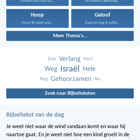
Omdat God ons dit...
De liefde is geduldig...
Hoop
Geloof
Want Ik weet wat...
Daarom zeg Ik jullie...
Meer Thema's...
Verlang
Doe
Hart
Israël
Weg
Hele
Gehoorzamen
Nog
Nu
Zoek naar Bijbelteksten
Bijbeltekst van de dag
Je weet niet waar de wind vandaan komt en waar hij
naartoe gaat.
En je weet niet hoe een kind groeit in de