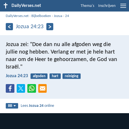
DailyVerses.net
Thema's
Inschrijven
DailyVerses.net
›
Bijbelboeken
›
Jozua
›
24
Jozua 24:23
Jozua zei: "Doe dan nu alle afgoden weg die
jullie nog hebben. Verlang er met je hele hart
naar om de Heer te gehoorzamen, de God van
Israël."
Jozua 24:23
afgoden
hart
reiniging
Lees
Jozua 24
online
BB