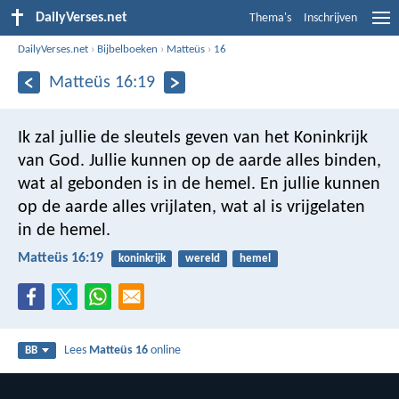
DailyVerses.net
Thema's
Inschrijven
DailyVerses.net
›
Bijbelboeken
›
Matteüs
›
16
Matteüs 16:19
Ik zal jullie de sleutels geven van het Koninkrijk
van God. Jullie kunnen op de aarde alles binden,
wat al gebonden is in de hemel. En jullie kunnen
op de aarde alles vrijlaten, wat al is vrijgelaten
in de hemel.
Matteüs 16:19
koninkrijk
wereld
hemel
Lees
Matteüs 16
online
BB