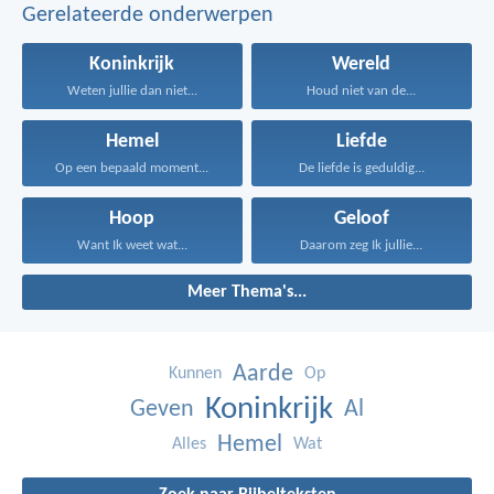
Gerelateerde onderwerpen
Koninkrijk
Wereld
Weten jullie dan niet...
Houd niet van de...
Hemel
Liefde
Op een bepaald moment...
De liefde is geduldig...
Hoop
Geloof
Want Ik weet wat...
Daarom zeg Ik jullie...
Meer Thema's...
Aarde
Kunnen
Op
Koninkrijk
Geven
Al
Hemel
Alles
Wat