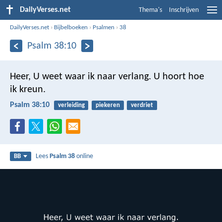
DailyVerses.net
Thema's
Inschrijven
DailyVerses.net
›
Bijbelboeken
›
Psalmen
›
38
Psalm 38:10
Heer, U weet waar ik naar verlang.
U hoort hoe
ik kreun.
Psalm 38:10
verleiding
piekeren
verdriet
Lees
Psalm 38
online
BB