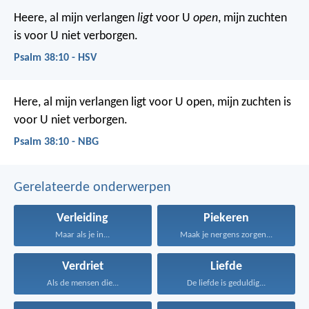
Heere, al mijn verlangen
ligt
voor U
open
,
mijn zuchten
is voor U niet verborgen.
Psalm 38:10 - HSV
Here, al mijn verlangen ligt voor U open,
mijn zuchten is
voor U niet verborgen.
Psalm 38:10 - NBG
Gerelateerde onderwerpen
Verleiding
Piekeren
Maar als je in...
Maak je nergens zorgen...
Verdriet
Liefde
Als de mensen die...
De liefde is geduldig...