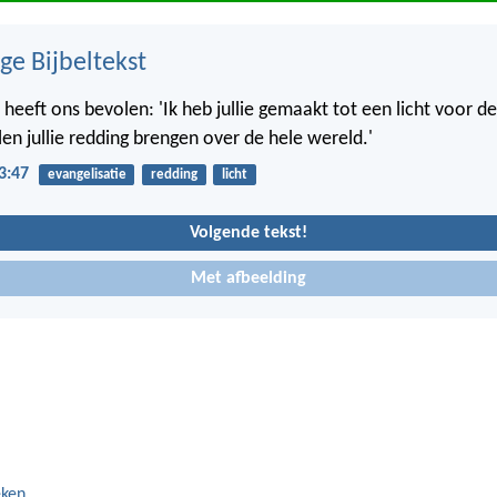
ge Bijbeltekst
heeft ons bevolen: 'Ik heb jullie gemaakt tot een licht voor d
len jullie redding brengen over de hele wereld.'
3:47
evangelisatie
redding
licht
Volgende tekst!
Met afbeelding
eken