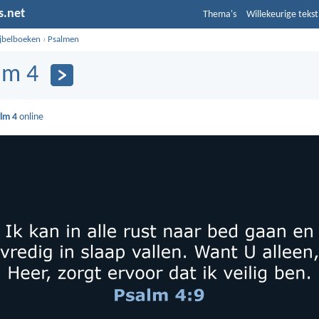
s.net
Thema's
Willekeurige tekst
ijbelboeken
›
Psalmen
lm 4
lm 4
online