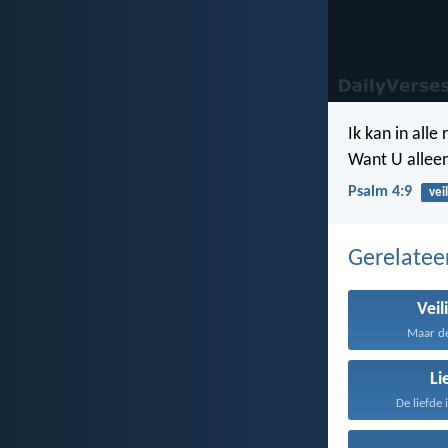
Ik kan in alle
Want U alleen,
Psalm 4:9
vei
Gerelate
Veil
Maar de
Li
De liefde 