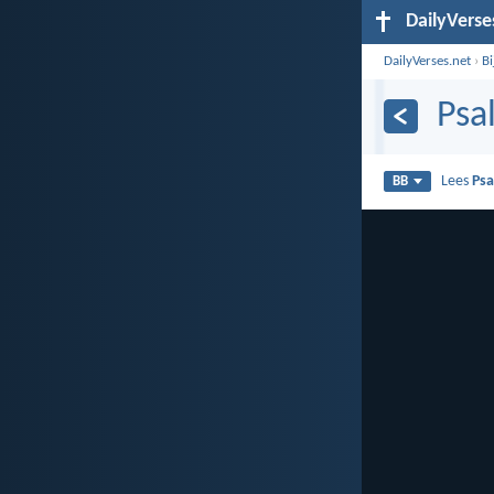
DailyVerse
DailyVerses.net
›
B
Psa
Lees
Psa
BB