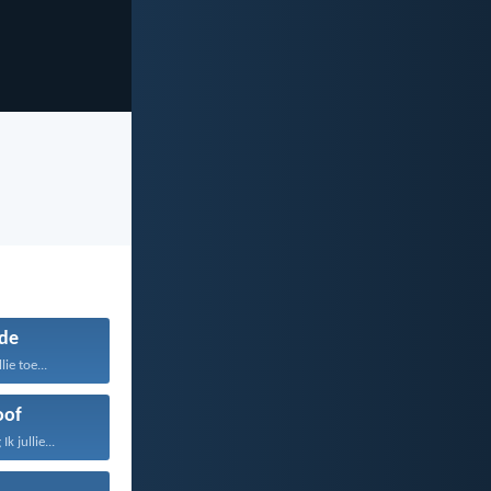
de
lie toe...
oof
k jullie...