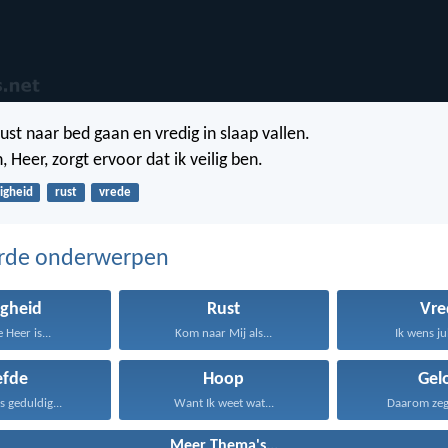
 rust naar bed gaan en vredig in slaap vallen.
 Heer, zorgt ervoor dat ik veilig ben.
ligheid
rust
vrede
erde onderwerpen
igheid
Rust
Vre
 Heer is...
Kom naar Mij als...
Ik wens jul
efde
Hoop
Gel
is geduldig...
Want Ik weet wat...
Daarom zeg I
Meer Thema's...