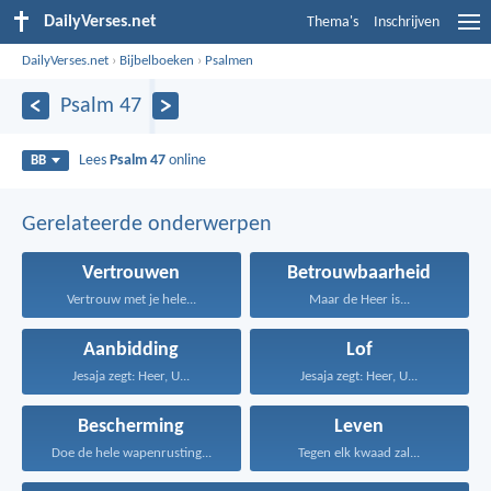
DailyVerses.net
Thema's
Inschrijven
DailyVerses.net
›
Bijbelboeken
›
Psalmen
Psalm 47
Lees
Psalm 47
online
BB
Gerelateerde onderwerpen
Vertrouwen
Betrouwbaarheid
Vertrouw met je hele...
Maar de Heer is...
Aanbidding
Lof
Jesaja zegt: Heer, U...
Jesaja zegt: Heer, U...
Bescherming
Leven
Doe de hele wapenrusting...
Tegen elk kwaad zal...