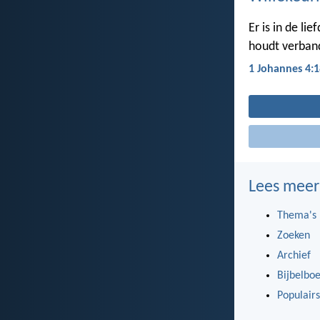
Er is in de li
houdt verband 
1 Johannes 4:1
Lees meer
Thema's
Zoeken
Archief
Bijbelbo
Populairs