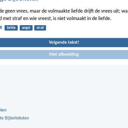
efde geen vrees, maar de volmaakte liefde drijft de vrees uit; w
met straf en wie vreest, is niet volmaakt in de liefde.
8
liefde
angst
straf
Volgende tekst!
Met afbeelding
eken
te Bijbelteksten