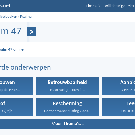
s.net
Thema's
Willekeurige tekst
ijbelboeken
›
Psalmen
lm 47
salm 47
online
erde onderwerpen
rouwen
Betrouwbaarheid
Aanbi
p de HERE...
Maar wèl getrouw is...
O HERE, Gi
Lof
Bescherming
Lev
Gij zijt...
Doet de wapenrusting Gods...
De HERE z
Meer Thema's...