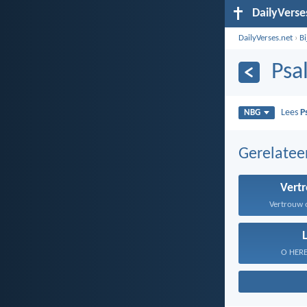
DailyVerse
DailyVerses.net
›
B
Psa
Lees
P
NBG
Gerelate
Vert
Vertrouw o
O HERE, 