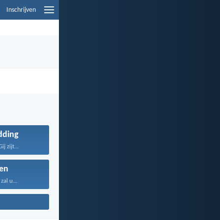
Inschrijven
dding
j zijt...
en
al u...