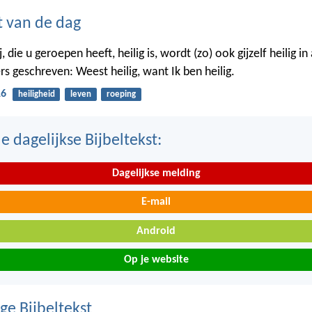
t van de dag
j, die u geroepen heeft, heilig is, wordt (zo) ook gijzelf heilig i
rs geschreven: Weest heilig, want Ik ben heilig.
16
heiligheid
leven
roeping
 dagelijkse Bijbeltekst:
Dagelijkse melding
E-mail
Android
Op je website
ge Bijbeltekst