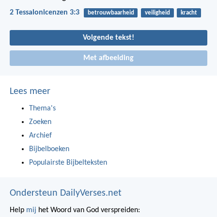
2 Tessalonicenzen 3:3
betrouwbaarheid
veiligheid
kracht
Volgende tekst!
Met afbeelding
Lees meer
Thema's
Zoeken
Archief
Bijbelboeken
Populairste Bijbelteksten
Ondersteun DailyVerses.net
Help
mij
het Woord van God verspreiden: