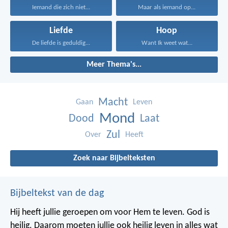
Iemand die zich niet...
Maar als iemand op...
Liefde
Hoop
De liefde is geduldig...
Want Ik weet wat...
Meer Thema's...
Macht
Gaan
Leven
Mond
Dood
Laat
Zul
Over
Heeft
Zoek naar Bijbelteksten
Bijbeltekst van de dag
Hij heeft jullie geroepen om voor Hem te leven. God is
heilig. Daarom moeten jullie ook heilig leven in alles wat