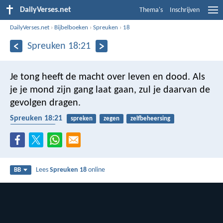
DailyVerses.net
Thema's
Inschrijven
DailyVerses.net
›
Bijbelboeken
›
Spreuken
›
18
Spreuken 18:21
Je tong heeft de macht over leven en dood.
Als
je je mond zijn gang laat gaan, zul je daarvan de
gevolgen dragen.
Spreuken 18:21
spreken
zegen
zelfbeheersing
vrucht dragen
Lees
Spreuken 18
online
BB