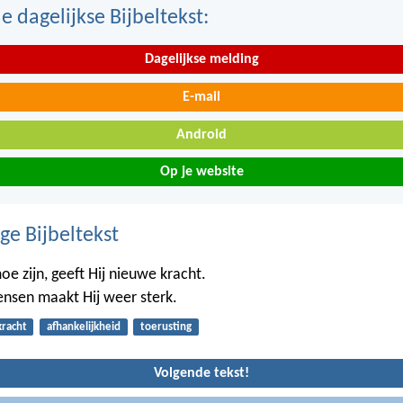
 dagelijkse Bijbeltekst:
Dagelijkse melding
E-mail
Android
Op je website
ge Bijbeltekst
e zijn, geeft Hij nieuwe kracht.
nsen maakt Hij weer sterk.
kracht
afhankelijkheid
toerusting
Volgende tekst!