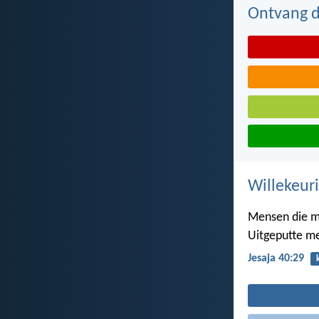
Ontvang de
Willekeuri
Mensen die mo
Uitgeputte me
Jesaja 40:29