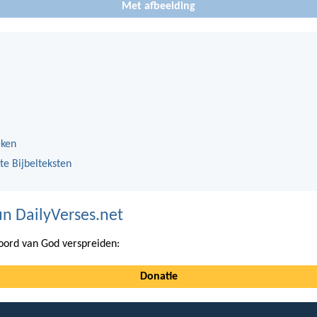
Met afbeelding
eken
te Bijbelteksten
n DailyVerses.net
ord van God verspreiden:
Donatie