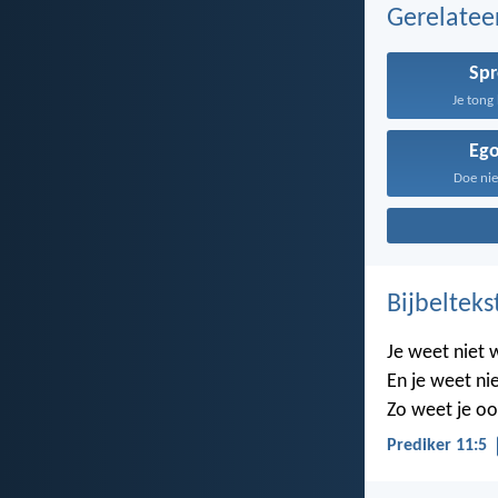
Gerelate
Sp
Je tong 
Eg
Doe nie
Bijbelteks
Je weet niet 
En je weet nie
Zo weet je oo
Prediker 11:5