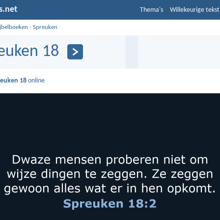
s.net
Thema's
Willekeurige tekst
ijbelboeken
›
Spreuken
euken 18
reuken 18
online