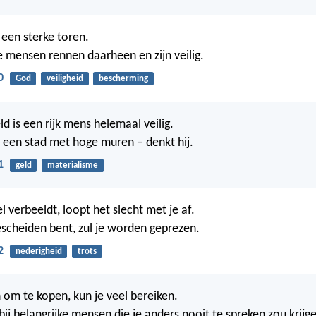
 een sterke toren.
 mensen rennen daarheen en zijn veilig.
0
God
veiligheid
bescherming
eld is een rijk mens helemaal veilig.
in een stad met hoge muren – denkt hij.
1
geld
materialisme
eel verbeeldt, loopt het slecht met je af.
escheiden bent, zul je worden geprezen.
2
nederigheid
trots
om te kopen, kun je veel bereiken.
bij belangrijke mensen die je anders nooit te spreken zou krijg