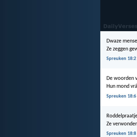
Dwaze mensen
Ze zeggen gew
Spreuken 18:2
De woorden v
Hun mond vrá
Spreuken 18:6
Roddelpraatj
Ze verwonden 
Spreuken 18:8