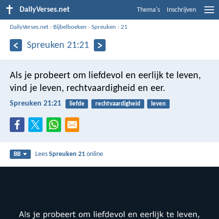
DailyVerses.net
Thema's
Inschrijven
DailyVerses.net
›
Bijbelboeken
›
Spreuken
›
21
Spreuken 21:21
Als je probeert om liefdevol en eerlijk te leven,
vind je leven, rechtvaardigheid en eer.
Spreuken 21:21
liefde
rechtvaardigheid
leven
Lees
Spreuken 21
online
BB