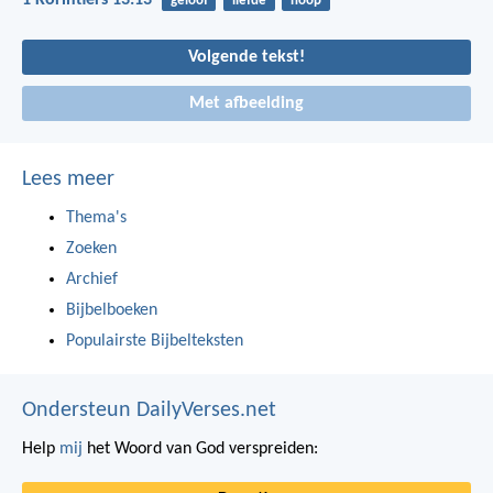
1 Korintiërs 13:13
geloof
liefde
hoop
Volgende tekst!
Met afbeelding
Lees meer
Thema's
Zoeken
Archief
Bijbelboeken
Populairste Bijbelteksten
Ondersteun DailyVerses.net
Help
mij
het Woord van God verspreiden: