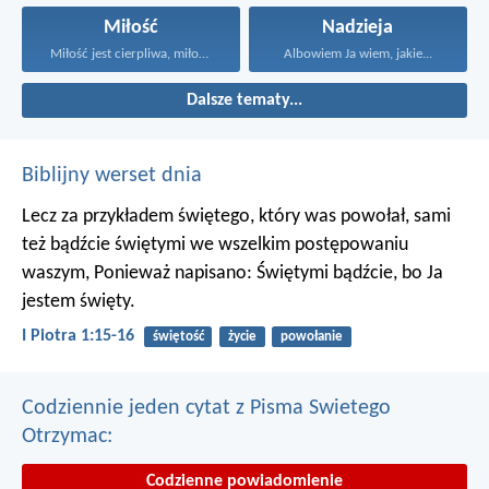
Miłość
Nadzieja
Miłość jest cierpliwa, miłość...
Albowiem Ja wiem, jakie...
Dalsze tematy...
Biblijny werset dnia
Lecz za przykładem świętego, który was powołał, sami
też bądźcie świętymi we wszelkim postępowaniu
waszym, Ponieważ napisano: Świętymi bądźcie, bo Ja
jestem święty.
I Piotra 1:15-16
świętość
życie
powołanie
Codziennie jeden cytat z Pisma Swietego
Otrzymac:
Codzienne powiadomienie