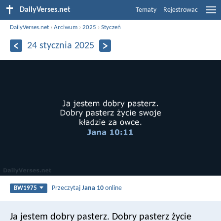
DailyVerses.net
Tematy
Rejestrowac
DailyVerses.net
›
Arciwum
›
2025
›
Styczeń
24 stycznia 2025
Przeczytaj
Jana 10
online
BW1975
Ja jestem dobry pasterz. Dobry pasterz życie