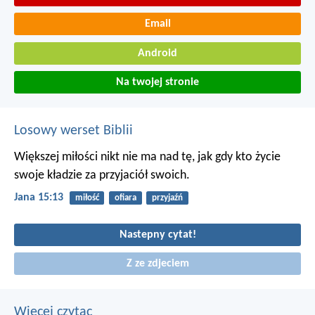
Email
Android
Na twojej stronie
Losowy werset Biblii
Większej miłości nikt nie ma nad tę, jak gdy kto życie
swoje kładzie za przyjaciół swoich.
Jana 15:13
miłość
ofiara
przyjaźń
Nastepny cytat!
Z ze zdjeciem
Wiecej czytac