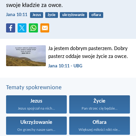
swoje kładzie za owce.
Jana 10:11
Jezus
życie
ukrzyżowanie
ofiara
Ja jestem dobrym pasterzem. Dobry
pasterz oddaje swoje życie za owce.
Jana 10:11 - UBG
Tematy spokrewnione
Jezus
Życie
Jezus spojrzał na nich...
Pan strzec cię będzie...
Ukrzyżowanie
Ofiara
On grzechy nasze sam...
Większej miłości nikt nie...