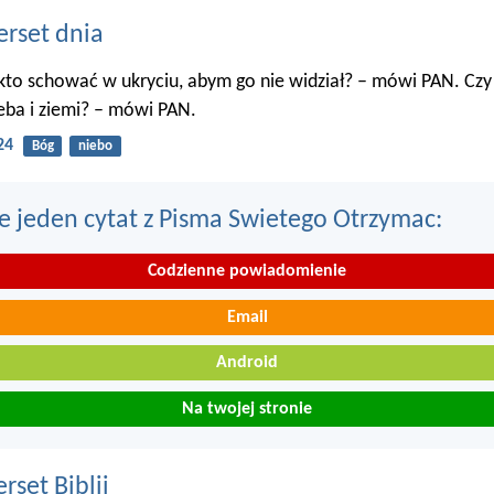
erset dnia
kto schować w ukryciu, abym go nie widział? – mówi PAN. Czy
eba i ziemi? – mówi PAN.
24
Bóg
niebo
e jeden cytat z Pisma Swietego Otrzymac:
Codzienne powiadomienie
Email
Android
Na twojej stronie
set Biblii