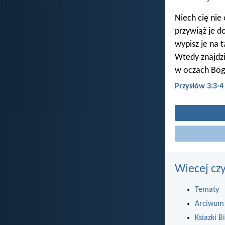
Niech cię nie
przywiąż je do
wypisz je na 
Wtedy znajdzi
w oczach Boga
Przysłów 3:3-4
Wiecej cz
Tematy
Arciwum
Ksiazki Bi