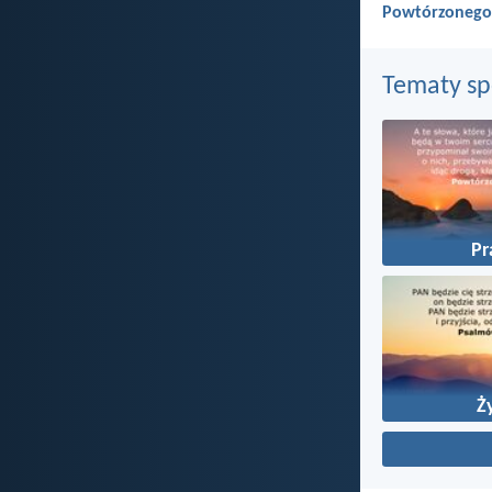
Powtórzonego
Tematy s
P
Ż