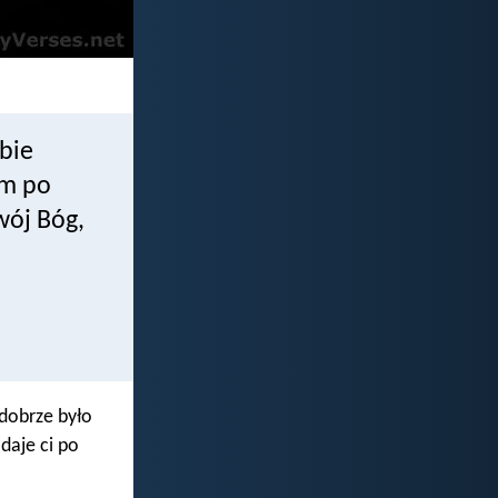
obie
om po
wój Bóg,
 dobrze było
daje ci po