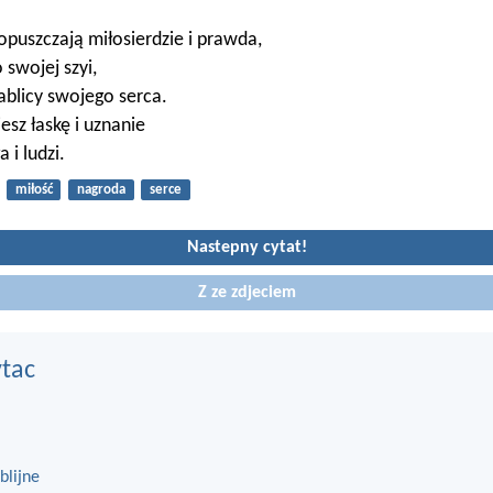
 opuszczają miłosierdzie i prawda,
 swojej szyi,
tablicy swojego serca.
esz łaskę i uznanie
 i ludzi.
miłość
nagroda
serce
Nastepny cytat!
Z ze zdjeciem
ytac
blijne