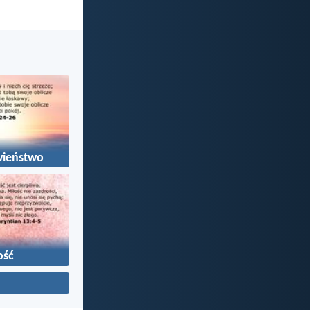
wieństwo
ość