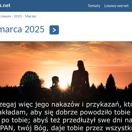
s.net
Tematy
Losowy werset
rciwum
›
2025
›
Marzec
marca 2025