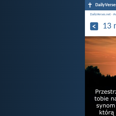
DailyVerse
DailyVerses.net
›
A
13 