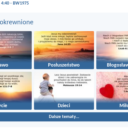
 4:40 - BW1975
pokrewnione
rawo
Posłuszeństwo
Błogosła
ycie
Dzieci
Mił
Dalsze tematy...