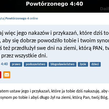
ytaj
Powtórzonego 4
online
aj więc jego nakazów i przykazań, które dziś t
 aby się dobrze powodziło tobie i twoim syn
ś też przedłużył swe dni na ziemi, którą PAN, t
 przez wszystkie dni.
 4:40
prawo
posłuszeństwo
błogosławieństwo
życie
dzieci
zatem ustaw jego i przykazań, które ja tobie dziś nakazuję, aby
synom po tobie i abyś długo żył na ziemi, którą Pan, twój Bóg, 