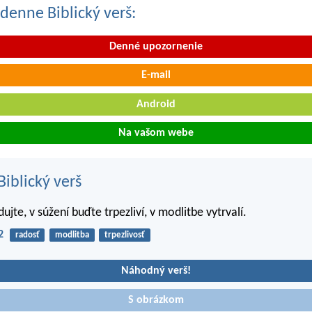
denne Biblický verš:
Denné upozornenie
E-mail
Android
Na vašom webe
iblický verš
dujte, v súžení buďte trpezliví, v modlitbe vytrvalí.
2
radosť
modlitba
trpezlivosť
Náhodný verš!
S obrázkom