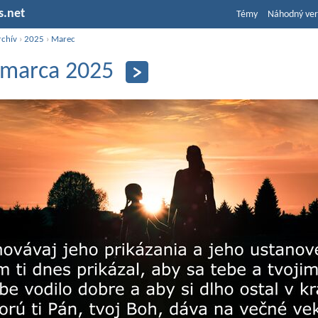
s.net
Témy
Náhodný ver
rchív
›
2025
›
Marec
 marca 2025