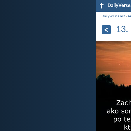
DailyVerse
DailyVerses.net
›
A
13.