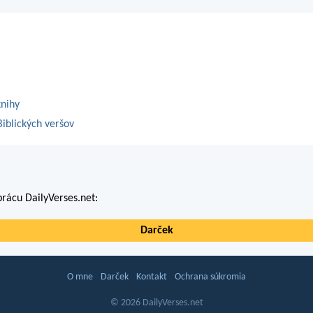
knihy
iblických veršov
rácu DailyVerses.net:
Darček
O mne
Darček
Kontakt
Ochrana súkromia
© 2026 DailyVerses.net