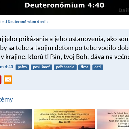
jte si
Deuteronómium 4
online
j jeho prikázania a jeho ustanovenia, ako som
aby sa tebe a tvojim deťom po tebe vodilo dobr
 v krajine, ktorú ti Pán, tvoj Boh, dáva na večn
m 4:40
právo
poslušnosť
požehnanie
život
deti
 témy