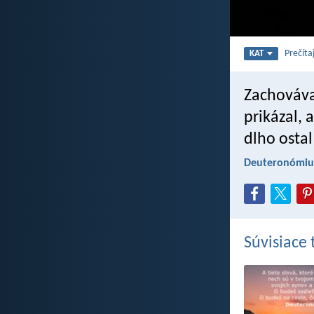
Prečíta
KAT
Zachováva
prikázal, 
dlho ostal
Deuteronómiu
Súvisiace