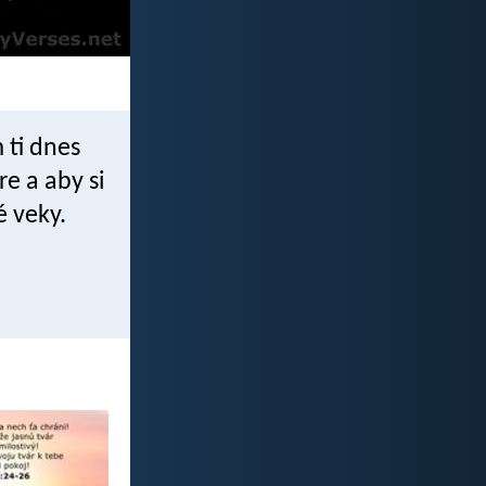
 ti dnes
e a aby si
é veky.