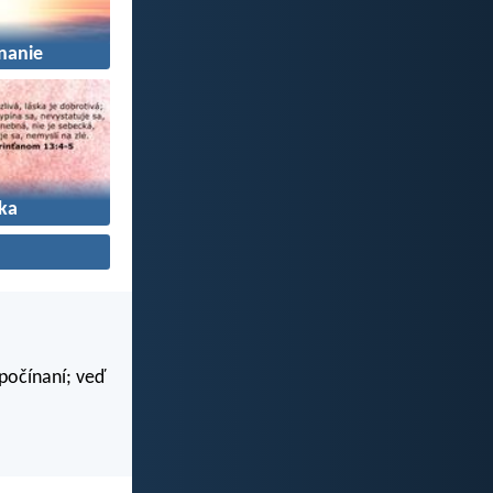
nanie
ka
 počínaní; veď