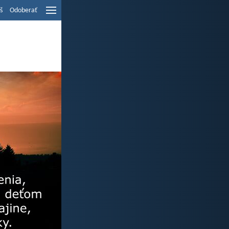
š
Odoberať