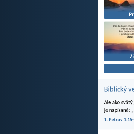
P
Ž
Biblický v
Ale ako svätý
je napísané: „
1. Petrov 1:15