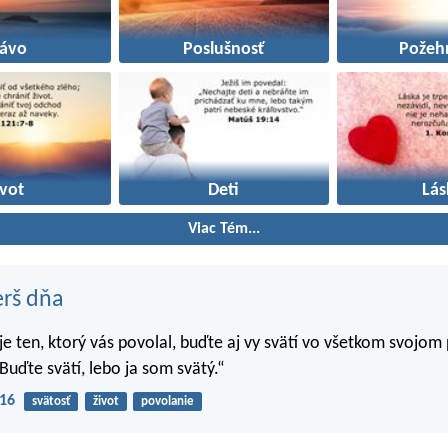
rávo
Poslušnosť
Požeh
ivot
Deti
Lás
Viac Tém...
erš dňa
 je ten, ktorý vás povolal, buďte aj vy svätí vo všetkom svojom
Buďte svätí, lebo ja som svätý.“
-16
svätosť
život
povolanie