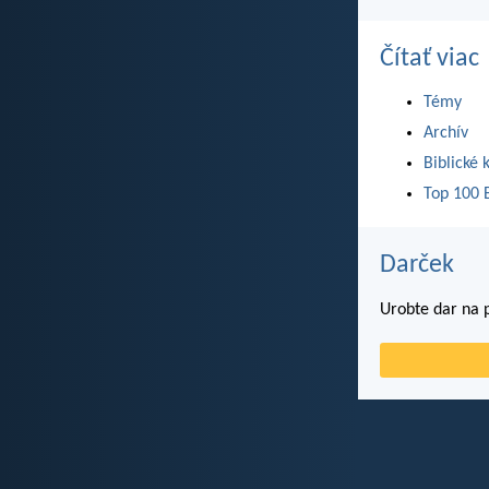
Čítať viac
Témy
Archív
Biblické 
Top 100 B
Darček
Urobte dar na p