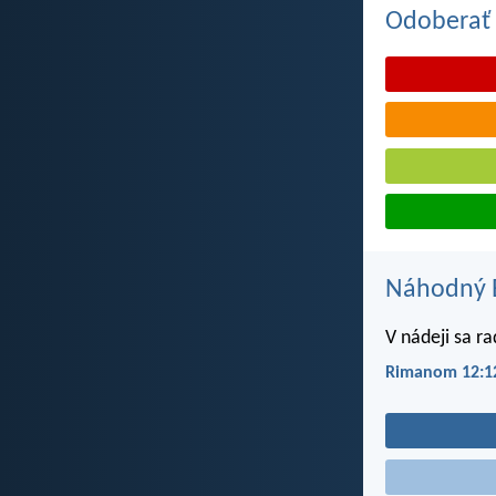
Odoberať 
Náhodný B
V nádeji sa ra
Rimanom 12:1