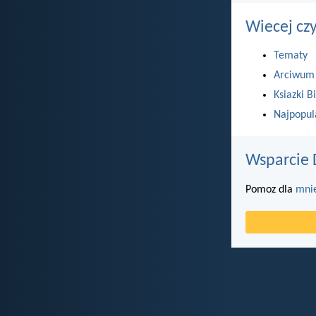
Wiecej cz
Tematy
Arciwum
Ksiazki Bi
Najpopul
Wsparcie 
Pomoz dla
mni