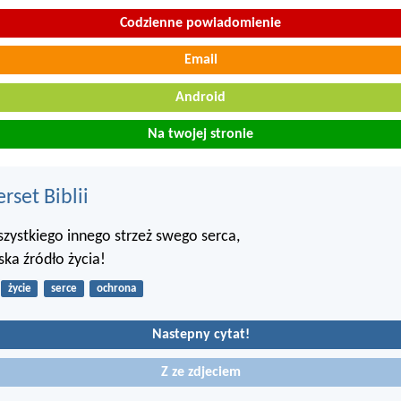
Codzienne powiadomienie
Email
Android
Na twojej stronie
set Biblii
wszystkiego innego strzeż swego serca,
ska źródło życia!
życie
serce
ochrona
Nastepny cytat!
Z ze zdjeciem