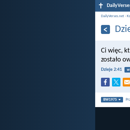
DailyVerse
DailyVerses.net
›
Ks
Dzi
Ci więc, k
zostało ow
Dzieje 2:41
w
Pr
BW1975