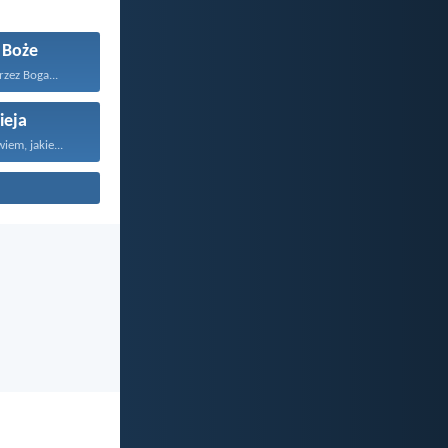
 Boże
zez Boga...
ieja
em, jakie...