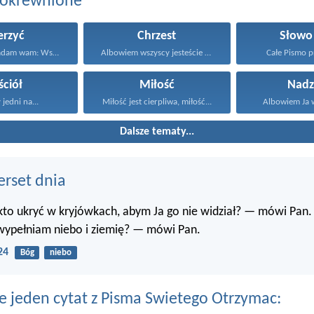
pokrewnione
erzyć
Chrzest
Słowo
Dlatego powiadam wam: Wszystko...
Albowiem wszyscy jesteście synami...
Całe Pismo pr
ściół
Miłość
Nadz
 jedni na...
Miłość jest cierpliwa, miłość...
Albowiem Ja wi
Dalsze tematy...
erset dnia
 kto ukryć w kryjówkach, abym Ja go nie widział? — mówi Pan.
 wypełniam niebo i ziemię? — mówi Pan.
24
Bóg
niebo
e jeden cytat z Pisma Swietego Otrzymac: