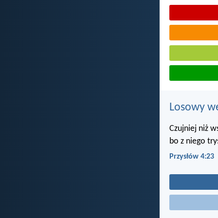
Losowy wer
Czujniej niż 
bo z niego try
Przysłów 4:23