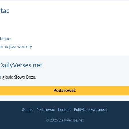
ytac
blijne
arniejsze wersety
DailyVerses.net
e
glosic Slowo Boze:
Podarować
O mnie
Podarować
Kontakt
Polityka prywatności
© 2026 DailyVerses.net