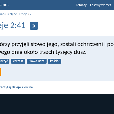
s.net
Tematy
Losowy werset
iazki Biblijne
›
Dzieje
›
2
eje 2:41
tórzy przyjęli słowo jego, zostali ochrzczeni i 
ego dnia około trzech tysięcy dusz.
ierzyć
chrzest
Słowo Boże
kościół
zeczytaj
Dzieje 2
online