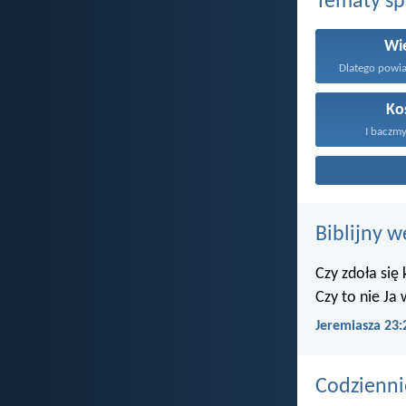
Tematy s
Wi
Ko
I baczmy
Biblijny w
Czy zdoła się
Czy to nie Ja
Jeremiasza 23:
Codzienni