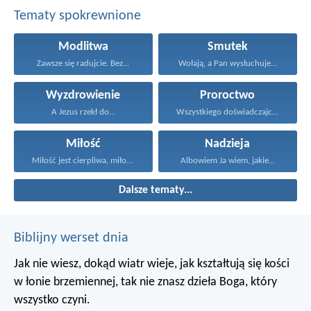
Tematy spokrewnione
Modlitwa
Smutek
Zawsze się radujcie. Bez...
Wołają, a Pan wysłuchuje...
Wyzdrowienie
Proroctwo
A Jezus rzekł do...
Wszystkiego doświadczajcie, co dobre...
Miłość
Nadzieja
Miłość jest cierpliwa, miłość...
Albowiem Ja wiem, jakie...
Dalsze tematy...
Biblijny werset dnia
Jak nie wiesz, dokąd wiatr wieje,
jak kształtują się kości
w łonie brzemiennej,
tak nie znasz dzieła Boga, który
wszystko czyni.