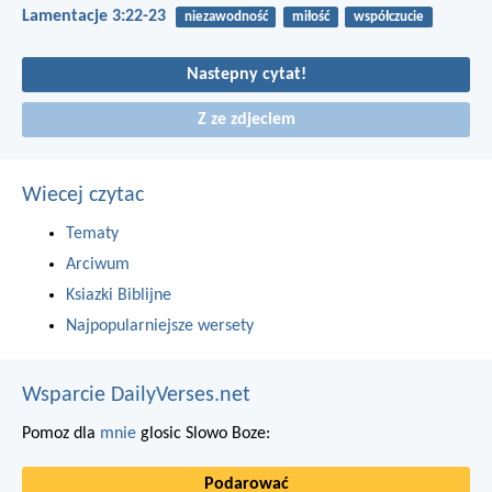
Lamentacje 3:22-23
niezawodność
miłość
współczucie
Nastepny cytat!
Z ze zdjeciem
Wiecej czytac
Tematy
Arciwum
Ksiazki Biblijne
Najpopularniejsze wersety
Wsparcie DailyVerses.net
Pomoz dla
mnie
glosic Slowo Boze:
Podarować