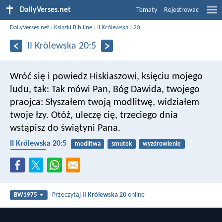
DailyVerses.net
Tematy
Rejestrowac
DailyVerses.net
›
Ksiazki Biblijne
›
II Królewska
›
20
II Królewska 20:5
Wróć się i powiedz Hiskiaszowi, księciu mojego
ludu, tak: Tak mówi Pan, Bóg Dawida, twojego
praojca: Słyszałem twoją modlitwę, widziałem
twoje łzy. Otóż, uleczę cię, trzeciego dnia
wstąpisz do świątyni Pana.
II Królewska 20:5
modlitwa
smutek
wyzdrowienie
proroctwo
Przeczytaj
II Królewska 20
online
BW1975