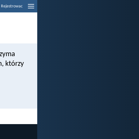
Rejestrowac
rzyma
, którzy