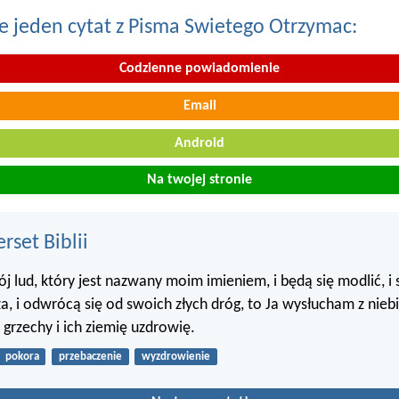
e jeden cytat z Pisma Swietego Otrzymac:
Codzienne powiadomienie
Email
Android
Na twojej stronie
set Biblii
ój lud, który jest nazwany moim imieniem, i będą się modlić, i
a, i odwrócą się od swoich złych dróg, to Ja wysłucham z niebi
 grzechy i ich ziemię uzdrowię.
pokora
przebaczenie
wyzdrowienie