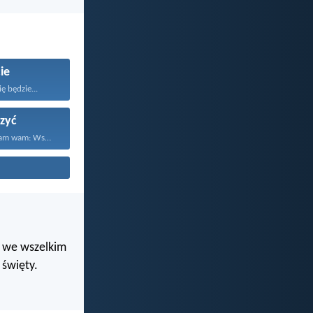
ie
ę będzie...
zyć
Dlatego powiadam wam: Wszystko...
i we wszelkim
święty.