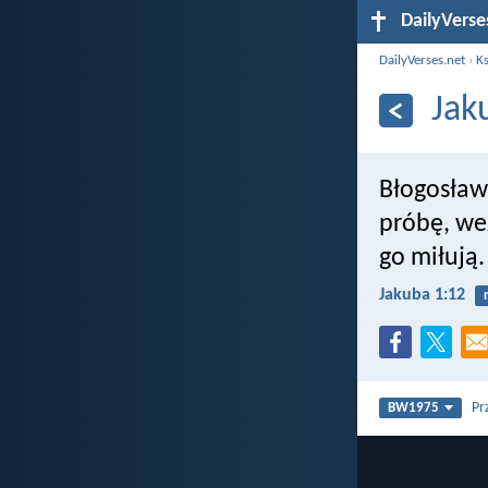
DailyVerse
DailyVerses.net
›
Ks
Jak
Błogosław
próbę, we
go miłują.
Jakuba 1:12
Pr
BW1975