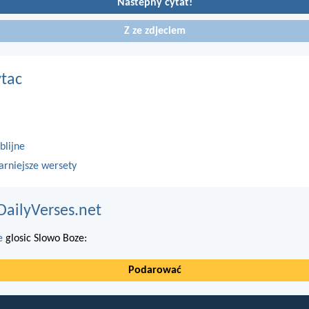
Nastepny cytat!
Z ze zdjeciem
ytac
blijne
arniejsze wersety
DailyVerses.net
e
glosic Slowo Boze:
Podarować