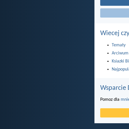
Wiecej cz
Tematy
Arciwum
Ksiazki Bi
Najpopul
Wsparcie 
Pomoz dla
mni