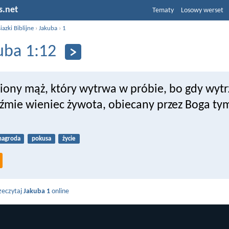
s.net
Tematy
Losowy werset
iazki Biblijne
›
Jakuba
›
1
uba 1:12
iony mąż, który wytrwa w próbie, bo gdy wyt
źmie wieniec żywota, obiecany przez Boga tym
nagroda
pokusa
życie
zeczytaj
Jakuba 1
online