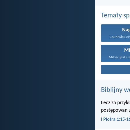
Tematy s
Na
Cokolwiek czy
Mi
Miłość jest ci
Biblijny w
Lecz za przyk
postępowaniu
I Piotra 1:15-1