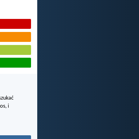
 szukać
os, i