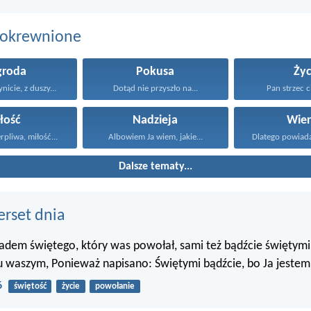
pokrewnione
groda
Pokusa
Życ
nicie, z duszy...
Dotąd nie przyszło na...
Pan strzec ci
łość
Nadzieja
Wier
erpliwa, miłość...
Albowiem Ja wiem, jakie...
Dalsze tematy...
erset dnia
ładem świętego, który was powołał, sami też bądźcie świętym
 waszym, Ponieważ napisano: Świętymi bądźcie, bo Ja jestem 
6
świętość
życie
powołanie