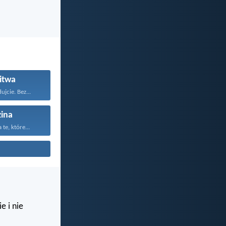
itwa
ujcie. Bez...
ina
te, które...
e i nie