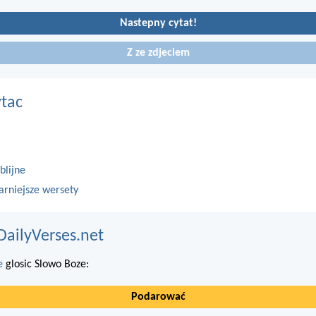
Nastepny cytat!
Z ze zdjeciem
ytac
blijne
arniejsze wersety
DailyVerses.net
e
glosic Slowo Boze:
Podarować