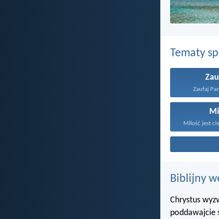
Tematy s
Zau
Zaufaj Pan
Mi
Miłość jest ci
Biblijny w
Chrystus wyzw
poddawajcie 