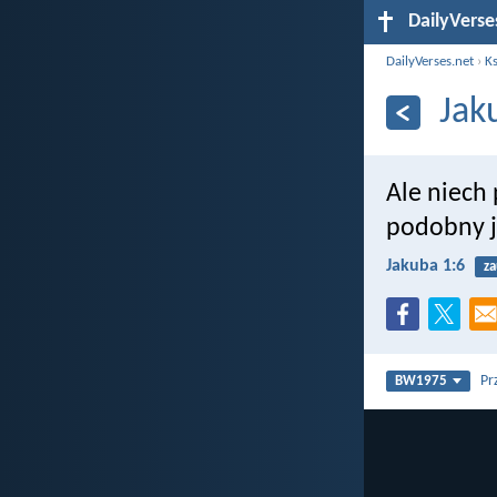
DailyVerse
DailyVerses.net
›
Ks
Jak
Ale niech
podobny je
Jakuba 1:6
za
Pr
BW1975