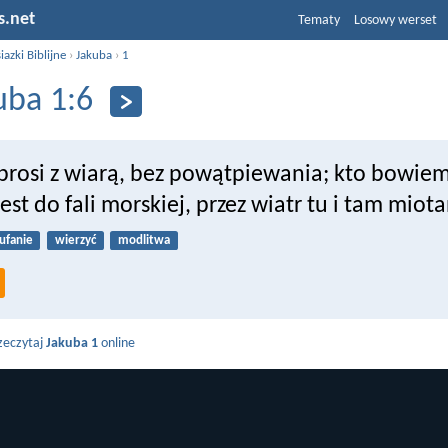
s.net
Tematy
Losowy werset
iazki Biblijne
›
Jakuba
›
1
uba 1:6
 prosi z wiarą, bez powątpiewania; kto bowiem
st do fali morskiej, przez wiatr tu i tam miota
ufanie
wierzyć
modlitwa
zeczytaj
Jakuba 1
online