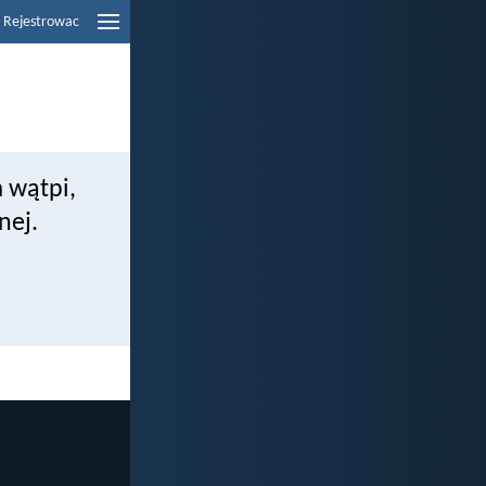
Rejestrowac
 wątpi,
nej.