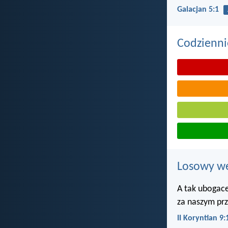
Galacjan 5:1
Codzienni
Losowy wer
A tak ubogace
za naszym pr
II Koryntian 9: