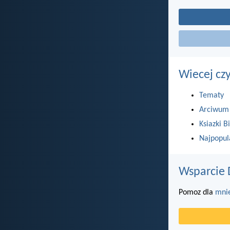
Wiecej cz
Tematy
Arciwum
Ksiazki Bi
Najpopul
Wsparcie 
Pomoz dla
mni