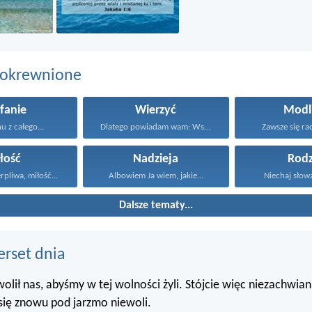
pokrewnione
fanie
Wierzyć
Modl
u z całego...
Dlatego powiadam wam: Wszystko...
Zawsze się rad
łość
Nadzieja
Rodz
erpliwa, miłość...
Albowiem Ja wiem, jakie...
Niechaj słowa 
Dalsze tematy...
erset dnia
olił nas, abyśmy w tej wolności żyli. Stójcie więc niezachwiani
się znowu pod jarzmo niewoli.