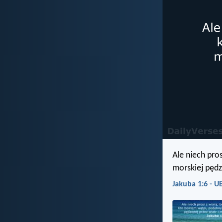
Ale niech pro
morskiej pędz
Jakuba 1:6 - U