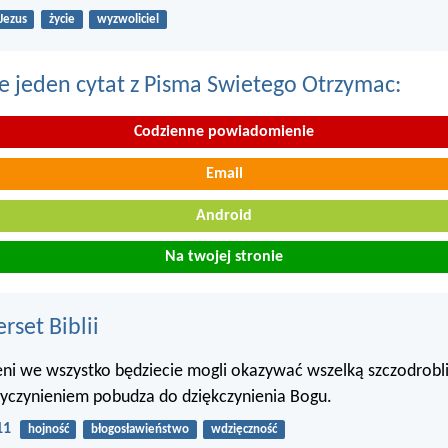
Jezus
życie
wyzwoliciel
e jeden cytat z Pisma Swietego Otrzymac:
Codzienne powiadomienie
Email
Android
Na twojej stronie
set Biblii
ni we wszystko będziecie mogli okazywać wszelką szczodrobl
zyczynieniem pobudza do dziękczynienia Bogu.
11
hojność
błogosławieństwo
wdzięczność