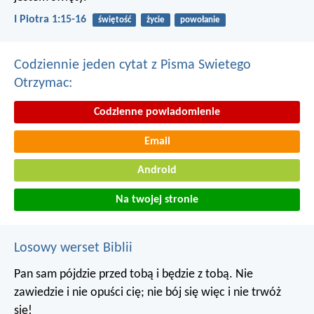
I Piotra 1:15-16
świętość
życie
powołanie
Codziennie jeden cytat z Pisma Swietego
Otrzymac:
Codzienne powiadomienie
Email
Android
Na twojej stronie
Losowy werset Biblii
Pan sam pójdzie przed tobą i będzie z tobą. Nie
zawiedzie i nie opuści cię; nie bój się więc i nie trwóż
się!