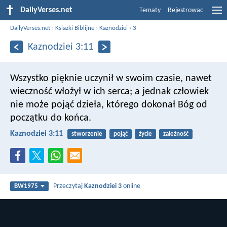
DailyVerses.net
Tematy
Rejestrowac
DailyVerses.net
›
Ksiazki Biblijne
›
Kaznodziei
›
3
Kaznodziei 3:11
Wszystko pięknie uczynił w swoim czasie,
nawet
wieczność włożył w ich serca;
a jednak człowiek
nie może pojąć dzieła,
którego dokonał Bóg od
początku do końca.
Kaznodziei 3:11
stworzenie
pojąć
życie
zależność
Przeczytaj
Kaznodziei 3
online
BW1975