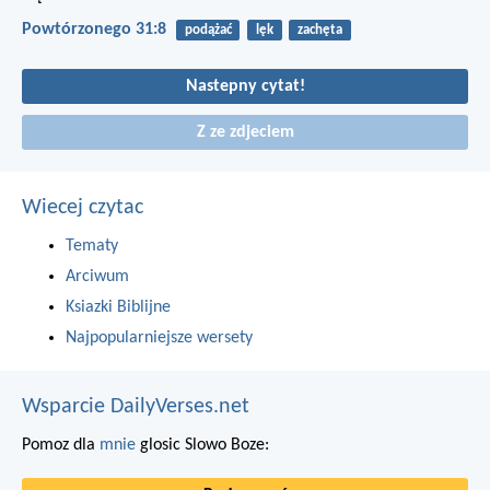
Powtórzonego 31:8
podążać
lęk
zachęta
Nastepny cytat!
Z ze zdjeciem
Wiecej czytac
Tematy
Arciwum
Ksiazki Biblijne
Najpopularniejsze wersety
Wsparcie DailyVerses.net
Pomoz dla
mnie
glosic Slowo Boze: