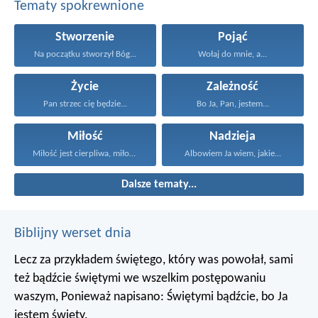
Tematy spokrewnione
Stworzenie
Pojąć
Na początku stworzył Bóg...
Wołaj do mnie, a...
Życie
Zależność
Pan strzec cię będzie...
Bo Ja, Pan, jestem...
Miłość
Nadzieja
Miłość jest cierpliwa, miłość...
Albowiem Ja wiem, jakie...
Dalsze tematy...
Biblijny werset dnia
Lecz za przykładem świętego, który was powołał, sami
też bądźcie świętymi we wszelkim postępowaniu
waszym, Ponieważ napisano: Świętymi bądźcie, bo Ja
jestem święty.