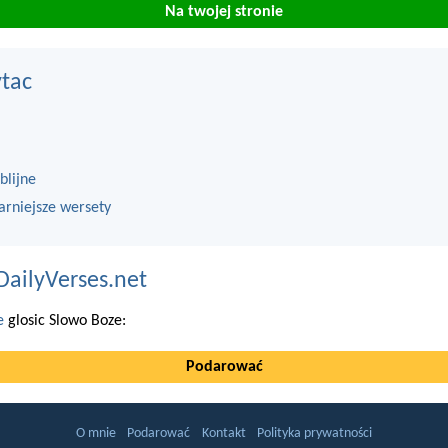
Na twojej stronie
ytac
blijne
arniejsze wersety
DailyVerses.net
e
glosic Slowo Boze:
Podarować
O mnie
Podarować
Kontakt
Polityka prywatności