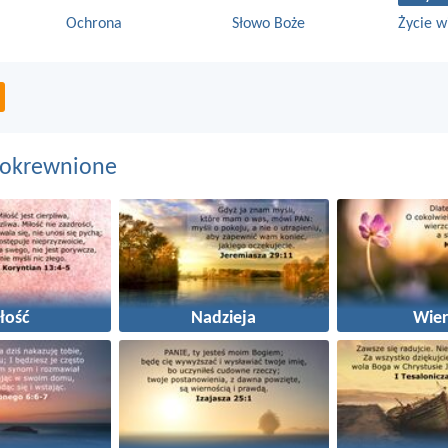
Ochrona
Słowo Boże
Życie w
pokrewnione
łość
Nadzieja
Wier