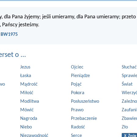
my, dla Pana żyjemy; jeśli umieramy, dla Pana umieramy; przeto
 Pańscy jesteśmy.
- BW1975
set o ...
Jezus
Ojciec
Słuchać
Łaska
Pieniądze
Sprawie
two
Mądrość
Pojąć
Świat
Miłość
Pokora
Wierzy
Modlitwa
Posłuszeństwo
Zależno
Mówić
Prawo
Zaufani
Nagroda
Przebaczenie
Zbawie
Niebo
Radość
Zło
Niezawodność
Serce
X Życie