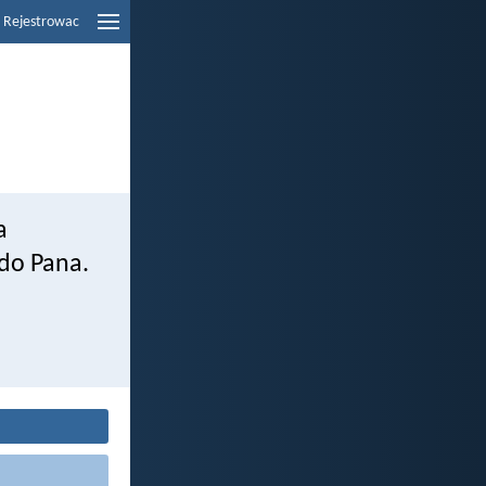
Rejestrowac
a
do Pana.