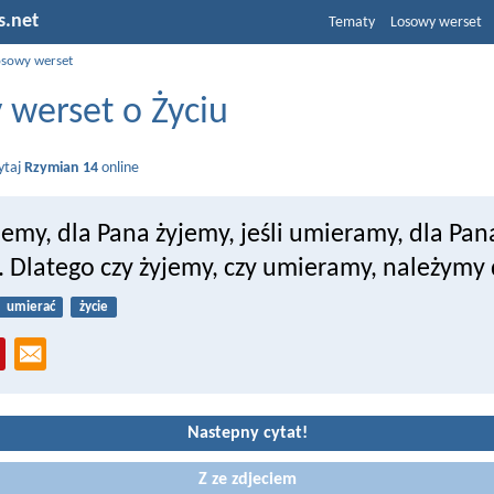
s.net
Tematy
Losowy werset
osowy werset
 werset o Życiu
ytaj
Rzymian 14
online
yjemy, dla Pana żyjemy, jeśli umieramy, dla Pan
 Dlatego czy żyjemy, czy umieramy, należymy 
umierać
życie
Nastepny cytat!
Z ze zdjeciem