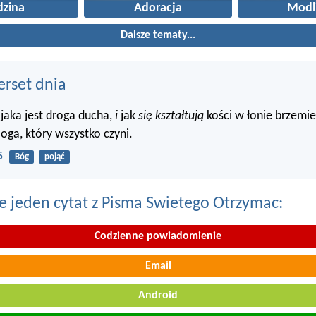
dzina
Adoracja
Modl
Dalsze tematy...
erset dnia
 jaka jest droga ducha,
i
jak
się kształtują
kości w łonie brzemie
oga, który wszystko czyni.
5
Bóg
pojąć
e jeden cytat z Pisma Swietego Otrzymac:
Codzienne powiadomienie
Email
Android