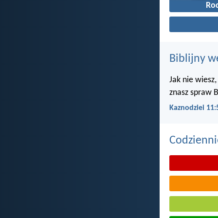
Ro
Biblijny w
Jak nie wiesz,
znasz spraw B
Kaznodziei 11:
Codzienni