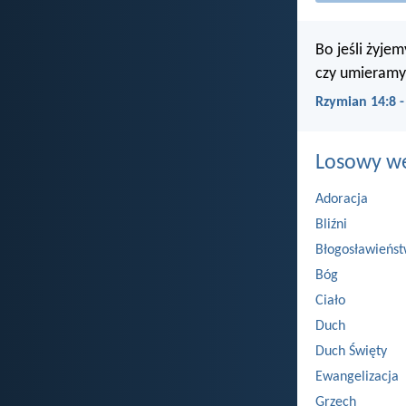
Bo jeśli żyje
czy umieramy,
Rzymian 14:8 
Losowy wer
Adoracja
Bliźni
Błogosławieńs
Bóg
Ciało
Duch
Duch Święty
Ewangelizacja
Grzech