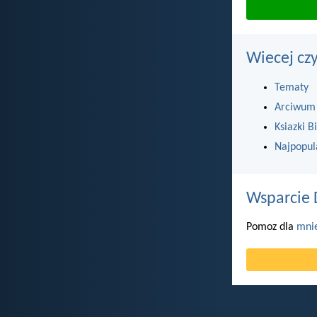
Wiecej cz
Tematy
Arciwum
Ksiazki Bi
Najpopul
Wsparcie 
Pomoz dla
mni