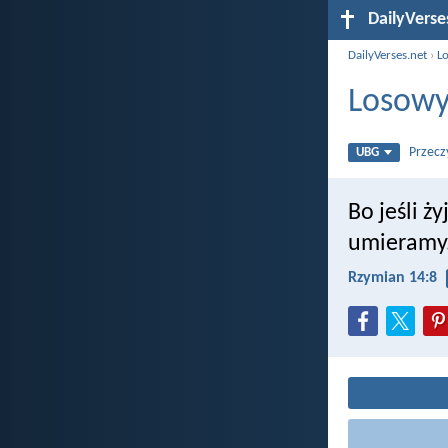
DailyVerse
DailyVerses.net
›
L
Losowy
Przecz
UBG
Bo jeśli ż
umieramy.
Rzymian 14:8