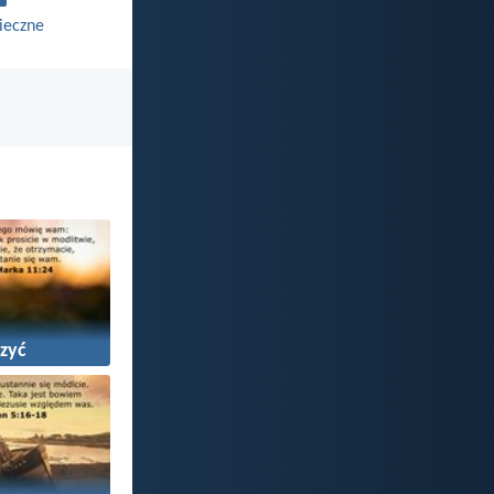
ieczne
zyć