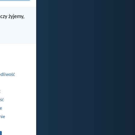
 czy żyjemy,
dliwość
ć
ść
e
nie