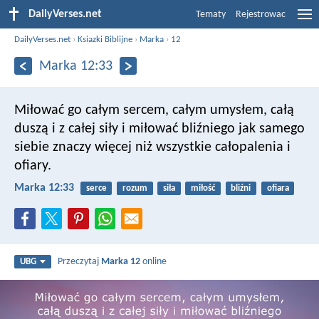
DailyVerses.net
Tematy
Rejestrowac
DailyVerses.net
›
Ksiazki Biblijne
›
Marka
›
12
Marka 12:33
Miłować go całym sercem, całym umysłem, całą
duszą i z całej siły i miłować bliźniego jak samego
siebie znaczy więcej niż wszystkie całopalenia i
ofiary.
Marka 12:33
serce
rozum
siła
miłość
bliźni
ofiara
Przeczytaj
Marka 12
online
UBG