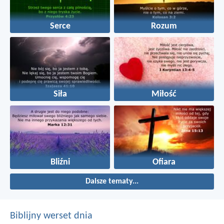
Serce
Rozum
Siła
Miłość
Bliźni
Ofiara
Dalsze tematy...
Biblijny werset dnia