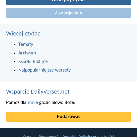
Nastepny cytat!
Z ze zdjeciem
Wiecej czytac
Tematy
Arciwum
Ksiazki Biblijne
Najpopularniejsze wersety
Wsparcie DailyVerses.net
Pomoz dla
mnie
glosic Slowo Boze:
Podarować