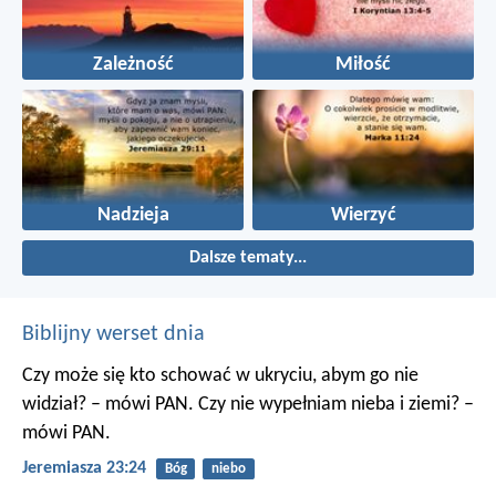
Zależność
Miłość
Nadzieja
Wierzyć
Dalsze tematy...
Biblijny werset dnia
Czy może się kto schować w ukryciu, abym go nie
widział? – mówi PAN. Czy nie wypełniam nieba i ziemi? –
mówi PAN.
Jeremiasza 23:24
Bóg
niebo