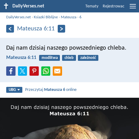
DailyVerses.net
Tematy
Rejestrowac
DailyVerses.net
›
Ksiazki Biblijne
›
Mateusza
›
6
Mateusza 6:11
Daj nam dzisiaj naszego powszedniego chleba.
Mateusza 6:11
modlitwa
chleb
zależność
Przeczytaj
Mateusza 6
online
UBG