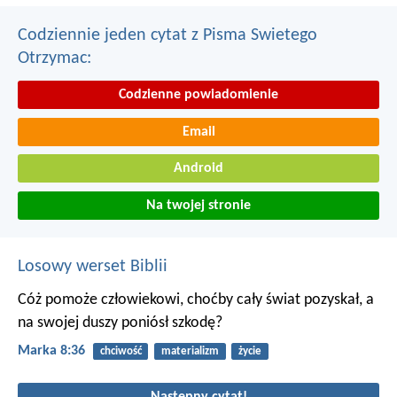
Codziennie jeden cytat z Pisma Swietego
Otrzymac:
Codzienne powiadomienie
Email
Android
Na twojej stronie
Losowy werset Biblii
Cóż pomoże człowiekowi, choćby cały świat pozyskał, a
na swojej duszy poniósł szkodę?
Marka 8:36
chciwość
materializm
życie