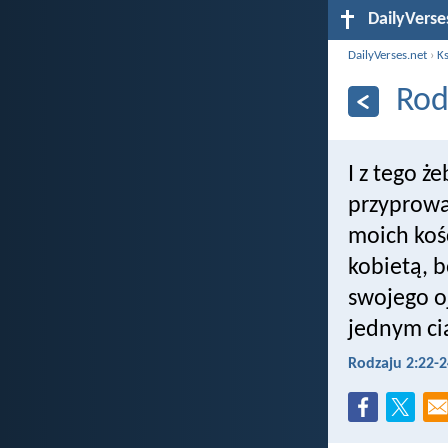
DailyVerse
DailyVerses.net
›
Ks
Rod
I z tego ż
przyprowa
moich kośc
kobietą, b
swojego oj
jednym ci
Rodzaju 2:22-2