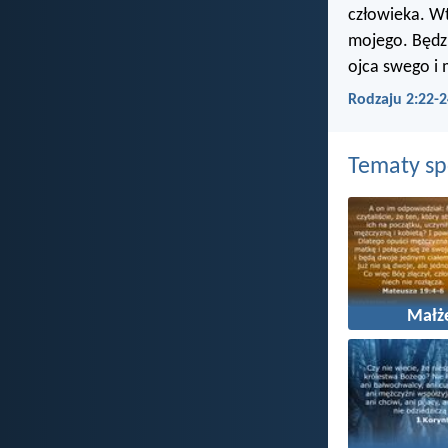
człowieka. Wte
mojego. Będzi
ojca swego i m
Rodzaju 2:22-
Tematy s
Małż