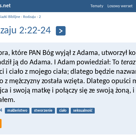
s.net
Tematy
Losowy werset
iazki Biblijne
›
Rodzaju
›
2
zaju 2:22-24
ebra, które PAN Bóg wyjął z Adama, utworzył ko
dził ją do Adama. I Adam powiedział: To
teraz
i i ciało z mojego ciała; dlatego będzie nazw
o z mężczyzny została wzięta. Dlatego opuści
ca i swoją matkę i połączy się ze swoją żoną, 
ałem.
4
małżeństwo
stworzenie
ciało
seksualność