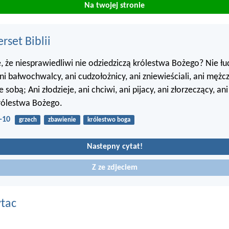
Na twojej stronie
set Biblii
e, że niesprawiedliwi nie odziedziczą królestwa Bożego? Nie łud
ni bałwochwalcy, ani cudzołożnicy, ani zniewieściali, ani mężc
 sobą; Ani złodzieje, ani chciwi, ani pijacy, ani złorzeczący, ani
rólestwa Bożego.
-10
grzech
zbawienie
królestwo boga
Nastepny cytat!
Z ze zdjeciem
ytac