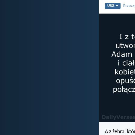
Przecz
UBG
A z żebra, kt