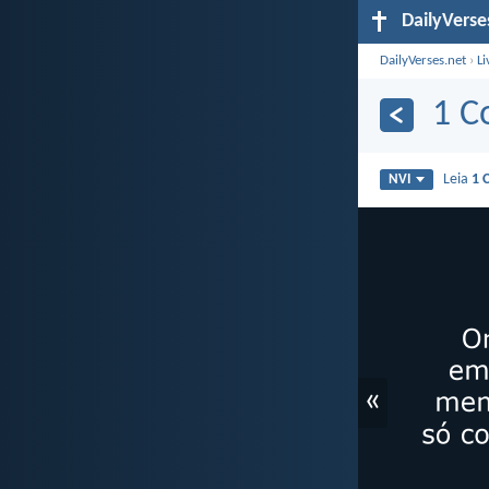
DailyVerse
DailyVerses.net
›
Li
1 C
Leia
1 
NVI
«