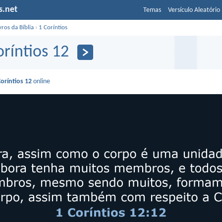
s.net
Temas
Versículo Aleatório
vros da Bíblia
›
1 Coríntios
oríntios 12
Coríntios 12
online