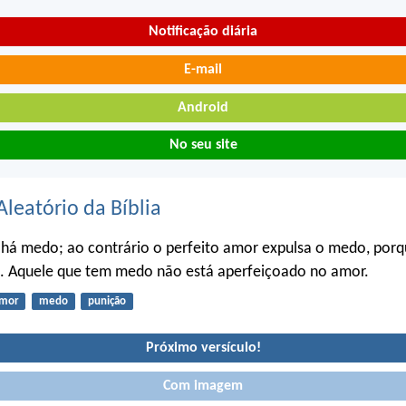
Notificação diária
E-mail
Android
No seu site
Aleatório da Bíblia
há medo; ao contrário o perfeito amor expulsa o medo, por
o. Aquele que tem medo não está aperfeiçoado no amor.
mor
medo
punição
Próximo versículo!
Com imagem