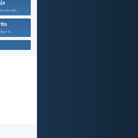
eja
s uns aos...
rito
hor é...