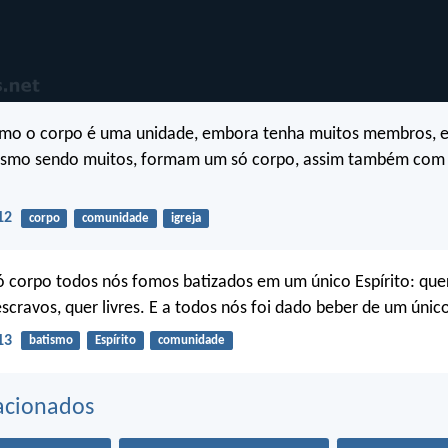
omo o corpo é uma unidade, embora tenha muitos membros, e
mo sendo muitos, formam um só corpo, assim também com 
12
corpo
comunidade
igreja
 corpo todos nós fomos batizados em um único Espírito: quer
escravos, quer livres. E a todos nós foi dado beber de um único
13
batismo
Espírito
comunidade
acionados