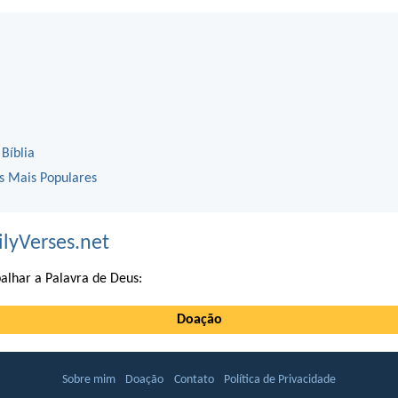
 Bíblia
os Mais Populares
ilyVerses.net
alhar a Palavra de Deus:
Doação
Sobre mim
Doação
Contato
Política de Privacidade