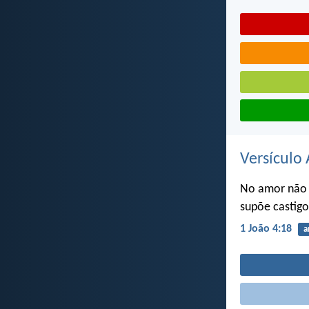
Versículo 
No amor não 
supõe castig
1 João 4:18
a