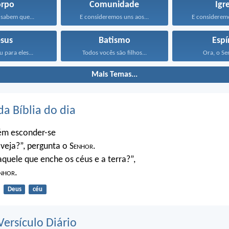
orpo
Comunidade
Igr
sabem que...
E consideremos uns aos...
E consideremo
esus
Batismo
Espí
u para eles...
Todos vocês são filhos...
Ora, o Sen
Mais Temas...
da Bíblia do dia
ém esconder-se
veja?”, pergunta o S
enhor
.
quele que enche os céus e a terra?”,
nhor
.
Deus
céu
ersículo Diário