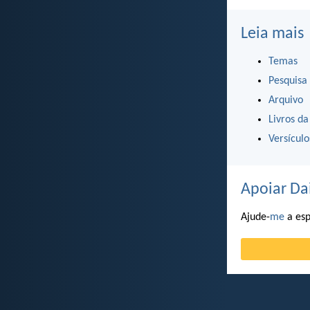
Leia mais
Temas
Pesquisa
Arquivo
Livros da
Versícul
Apoiar Da
Ajude-
me
a esp