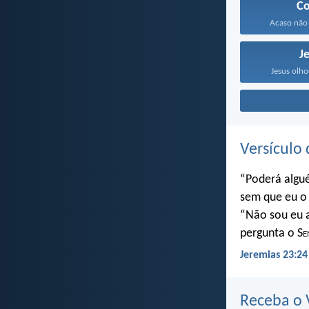
C
Acaso não 
J
Jesus olho
Versículo 
“Poderá algu
sem que eu o 
“Não sou eu a
pergunta o S
e
Jeremias 23:24
Receba o V