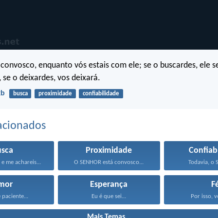
convosco, enquanto vós estais com ele; se o buscardes, ele s
 se o deixardes, vos deixará.
2b
busca
proximidade
confiabilidade
acionados
usca
Proximidade
Confiab
 e me achareis...
O SENHOR está convosco...
Todavia, o S
mor
Esperança
F
 paciente...
Eu é que sei...
Por isso, v
Mais Temas...