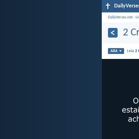
DailyVerse
DailyVerses.net
›
Li
2 C
Leia
2 
ARA