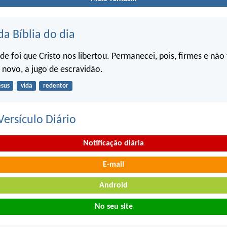
da Bíblia do dia
ade foi que Cristo nos libertou. Permanecei, pois, firmes e não
 novo, a jugo de escravidão.
esus
vida
redentor
ersículo Diário
Notificação diária
E-mail
Android
No seu site