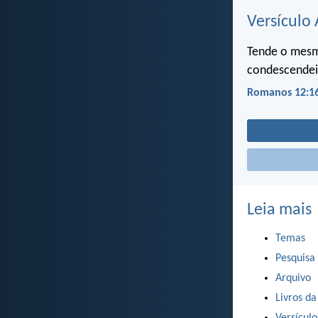
Versículo 
Tende o mesm
condescendei 
Romanos 12:1
Leia mais
Temas
Pesquisa
Arquivo
Livros da