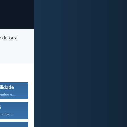
e deixará
ilidade
enhor é...
é
os digo...