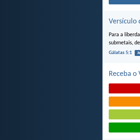
Versículo 
Para a liberd
submetais, de
Gálatas 5:1
J
Receba o V