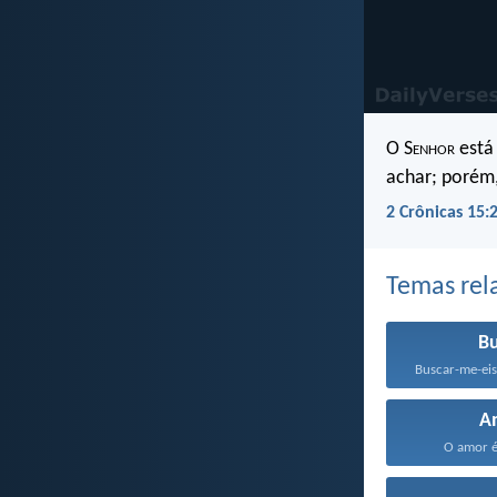
O S
enhor
está 
achar; porém,
2 Crônicas 15:
Temas rel
B
Buscar-me-eis
A
O amor é