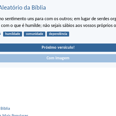
Aleatório da Bíblia
o sentimento uns para com os outros; em lugar de serdes or
com o que é humilde; não sejais sábios aos vossos próprios o
6
humildade
comunidade
dependência
Próximo versículo!
Com imagem
 Bíblia