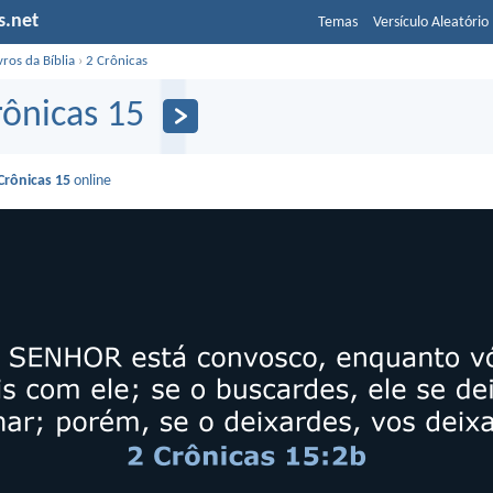
s.net
Temas
Versículo Aleatório
vros da Bíblia
›
2 Crônicas
rônicas 15
Crônicas 15
online