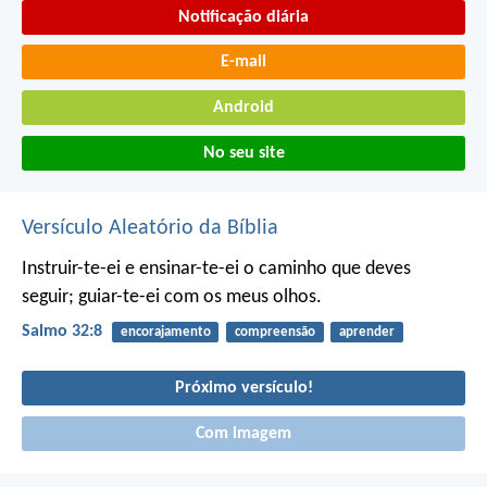
Notificação diária
E-mail
Android
No seu site
Versículo Aleatório da Bíblia
Instruir-te-ei e ensinar-te-ei o caminho que deves
seguir;
guiar-te-ei com os meus olhos.
Salmo 32:8
encorajamento
compreensão
aprender
Próximo versículo!
Com imagem