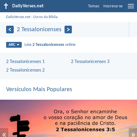
DailyVerses.net
Temas
Inscreva-se
DailyVerses.net
›
Livros da Bíblia
2 Tessalonicenses
Leia
2 Tessalonicenses
online
ARC
2 Tessalonicenses 1
2 Tessalonicenses 3
2 Tessalonicenses 2
Versículos Mais Populares
«
»