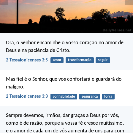
Ora, o Senhor encaminhe o vosso coração no amor de
Deus e na paciência de Cristo.
2 Tessalonicenses 3:5
amor
transformação
seguir
Mas fiel é o Senhor, que vos confortará e guardará do
maligno.
2 Tessalonicenses 3:3
confiabilidade
segurança
força
Sempre devemos, irmãos, dar graças a Deus por vós,
como é de razão, porque a vossa fé cresce muitíssimo,
e o amor de cada um de vós aumenta de uns para com