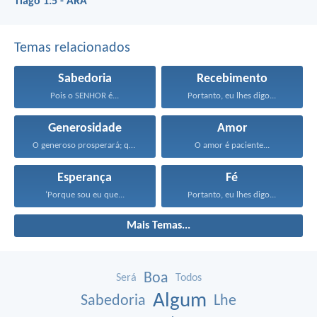
Tiago 1:5 - ARA
Temas relacionados
Sabedoria
Recebimento
Pois o SENHOR é...
Portanto, eu lhes digo...
Generosidade
Amor
O generoso prosperará; quem...
O amor é paciente...
Esperança
Fé
‘Porque sou eu que...
Portanto, eu lhes digo...
Mais Temas...
Boa
Será
Todos
Algum
Sabedoria
Lhe