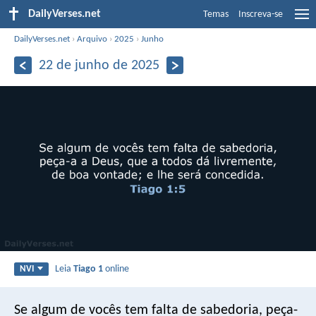
DailyVerses.net
Temas
Inscreva-se
DailyVerses.net
›
Arquivo
›
2025
›
Junho
22 de junho de 2025
Leia
Tiago 1
online
NVI
Se algum de vocês tem falta de sabedoria, peça-