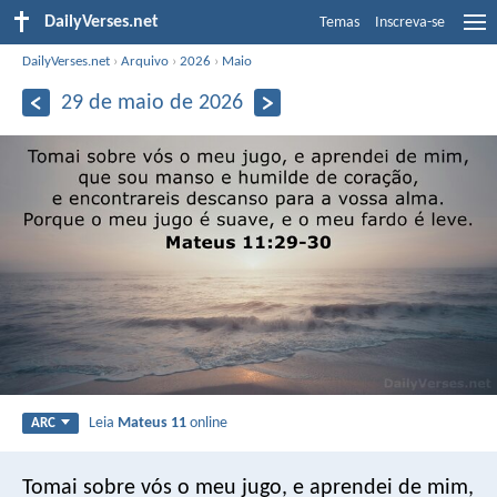
DailyVerses.net
Temas
Inscreva-se
DailyVerses.net
›
Arquivo
›
2026
›
Maio
29 de maio de 2026
Leia
Mateus 11
online
ARC
Tomai sobre vós o meu jugo, e aprendei de mim,