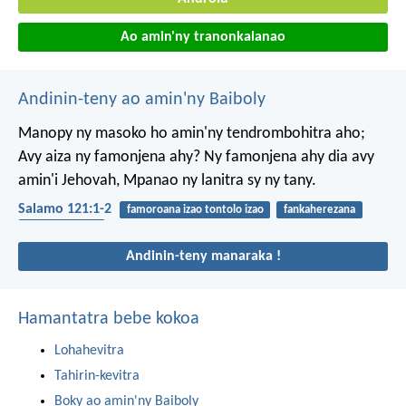
Ao amin'ny tranonkalanao
Andinin-teny ao amin'ny Baiboly
Manopy ny masoko ho amin'ny tendrombohitra aho;
Avy aiza ny famonjena ahy?
Ny famonjena ahy dia avy
amin'i Jehovah,
Mpanao ny lanitra sy ny tany.
Salamo 121:1-2
famoroana izao tontolo izao
fankaherezana
fiankinan-doha
Andinin-teny manaraka !
Hamantatra bebe kokoa
Lohahevitra
Tahirin-kevitra
Boky ao amin'ny Baiboly