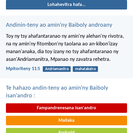
Lohahevitra hafa...
Andinin-teny ao amin'ny Baiboly androany
Toy ny tsy ahafantaranao ny amin'ny alehan'ny rivotra,
na ny amin'ny fitombon'ny taolana ao an-kibon'izay
manan'anaka, dia toy izany no tsy ahafantaranao ny
asan'Andriamanitra, Mpanao ny zavatra rehetra.
Mpitoriteny 11:5
Andriamanitra
mahatakatra
Te hahazo andin-teny ao amin'ny Baiboly
isan'andro :
Fampandrenesana isan'andro
Mailaka
Android