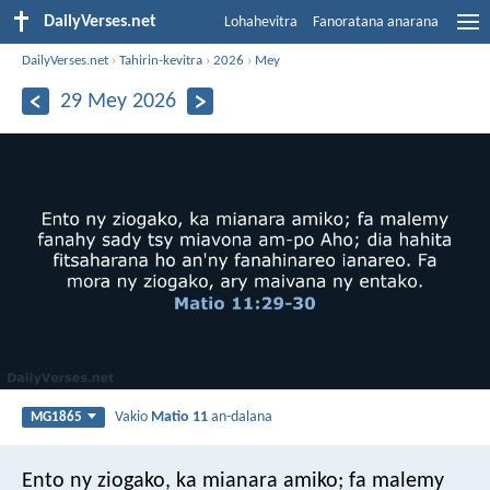
DailyVerses.net
Lohahevitra
Fanoratana anarana
DailyVerses.net
›
Tahirin-kevitra
›
2026
›
Mey
29 Mey 2026
Vakio
Matio 11
an-dalana
MG1865
Ento ny ziogako, ka mianara amiko; fa malemy