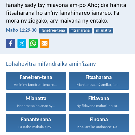
fanahy sady tsy miavona am-po Aho; dia hahita
fitsaharana ho an'ny fanahinareo ianareo. Fa
mora ny ziogako, ary maivana ny entako.
Matio 11:29-30
fanetren-tena
fitsaharana
mianatra
Lohahevitra mifandraika amin'izany
Fanetren-tena
Fitsaharana
Amin'ny fanetren-tena rehetra sy...
Mankanesa atỳ amiko, ianareo...
Mianatra
Fitiavana
Hanome saina anao sy...
Ny fitiavana mahari-po sady...
Fanantenana
Finoana
Fa Izaho mahalala ny...
Koa lazaiko aminareo: Na...